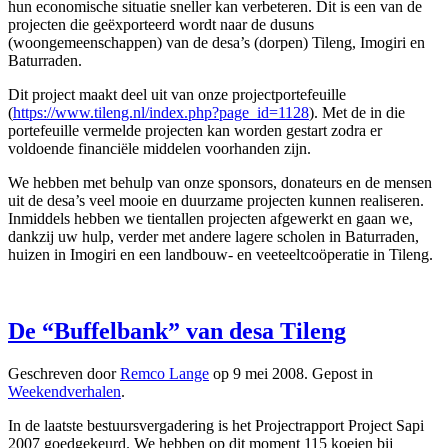
hun economische situatie sneller kan verbeteren. Dit is een van de
projecten die geëxporteerd wordt naar de dusuns
(woongemeenschappen) van de desa’s (dorpen) Tileng, Imogiri en
Baturraden.
Dit project maakt deel uit van onze projectportefeuille
(
https://www.tileng.nl/index.php?page_id=1128
). Met de in die
portefeuille vermelde projecten kan worden gestart zodra er
voldoende financiële middelen voorhanden zijn.
We hebben met behulp van onze sponsors, donateurs en de mensen
uit de desa’s veel mooie en duurzame projecten kunnen realiseren.
Inmiddels hebben we tientallen projecten afgewerkt en gaan we,
dankzij uw hulp, verder met andere lagere scholen in Baturraden,
huizen in Imogiri en een landbouw- en veeteeltcoöperatie in Tileng.
De “Buffelbank” van desa Tileng
Geschreven door
Remco Lange
op
9 mei 2008
. Gepost in
Weekendverhalen
.
In de laatste bestuursvergadering is het Projectrapport Project Sapi
2007 goedgekeurd. We hebben op dit moment 115 koeien bij