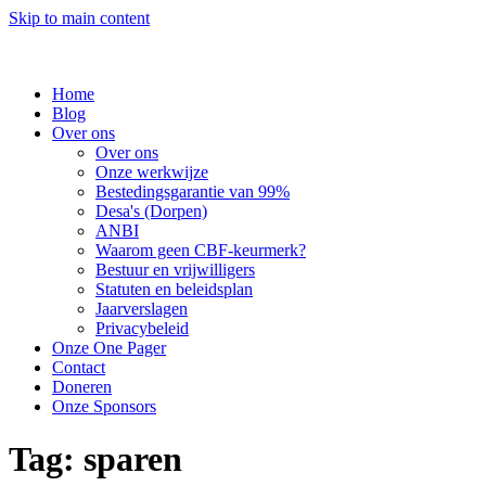
Skip to main content
Home
Blog
Over ons
Over ons
Onze werkwijze
Bestedingsgarantie van 99%
Desa's (Dorpen)
ANBI
Waarom geen CBF-keurmerk?
Bestuur en vrijwilligers
Statuten en beleidsplan
Jaarverslagen
Privacybeleid
Onze One Pager
Contact
Doneren
Onze Sponsors
Tag:
sparen