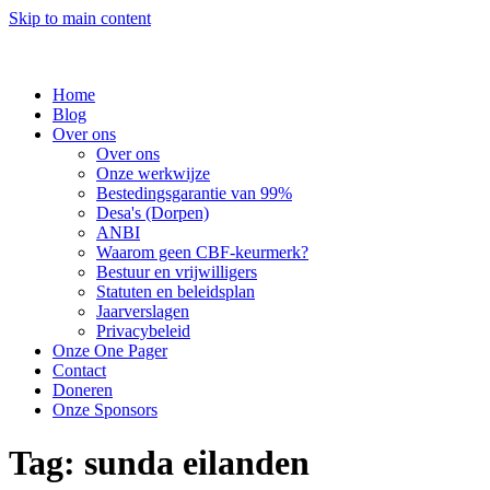
Skip to main content
Home
Blog
Over ons
Over ons
Onze werkwijze
Bestedingsgarantie van 99%
Desa's (Dorpen)
ANBI
Waarom geen CBF-keurmerk?
Bestuur en vrijwilligers
Statuten en beleidsplan
Jaarverslagen
Privacybeleid
Onze One Pager
Contact
Doneren
Onze Sponsors
Tag:
sunda eilanden