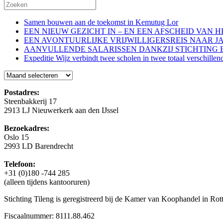
Samen bouwen aan de toekomst in Kemutug Lor
EEN NIEUW GEZICHT IN – EN EEN AFSCHEID VAN 
EEN AVONTUURLIJKE VRIJWILLIGERSREIS NAAR J
AANVULLENDE SALARISSEN DANKZIJ STICHTING 
Expeditie Wijz verbindt twee scholen in twee totaal verschillen
Blog
Postadres:
Steenbakkerij 17
2913 LJ Nieuwerkerk aan den IJssel
Bezoekadres:
Oslo 15
2993 LD Barendrecht
Telefoon:
+31 (0)180 -744 285
(alleen tijdens kantooruren)
Stichting Tileng is geregistreerd bij de Kamer van Koophandel in 
Fiscaalnummer: 8111.88.462