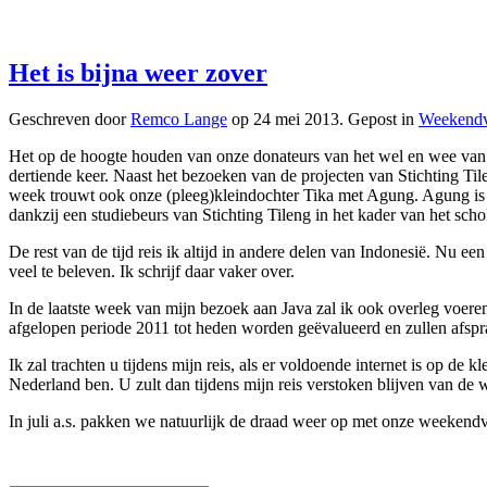
Het is bijna weer zover
Geschreven door
Remco Lange
op
24 mei 2013
. Gepost in
Weekendv
Het op de hoogte houden van onze donateurs van het wel en wee van de
dertiende keer. Naast het bezoeken van de projecten van Stichting Tile
week trouwt ook onze (pleeg)kleindochter Tika met Agung. Agung is af
dankzij een studiebeurs van Stichting Tileng in het kader van het scho
De rest van de tijd reis ik altijd in andere delen van Indonesië. Nu
veel te beleven. Ik schrijf daar vaker over.
In de laatste week van mijn bezoek aan Java zal ik ook overleg voeren 
afgelopen periode 2011 tot heden worden geëvalueerd en zullen afs
Ik zal trachten u tijdens mijn reis, als er voldoende internet is op d
Nederland ben. U zult dan tijdens mijn reis verstoken blijven van de 
In juli a.s. pakken we natuurlijk de draad weer op met onze weekend