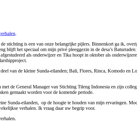
erhalen
.
 stichting is een van onze belangrijke pijlers. Binnenkort ga ik, ove
ng blijft het speciaal om mijn privé pleeggezin in de desa’s Baturraden 
gestudeerd als onderwijzer en Tika hoopt in oktober als onderwijzeres 
larshipproject.
 een deel van de kleine Sunda-eilanden; Bali, Flores, Rinca, Komodo en
met de General Manager van Stichting Tileng Indonesia en zijn collega’s
praken gemaakt worden voor de komende periode.
e kleine Sunda-eilanden, op de hoogte te houden van mijn ervaringen. Moch
wekelijkse verhalen. Ik vraag daar uw begrip voor.
verhalen.