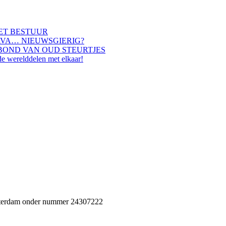
HET BESTUUR
AVA… NIEUWSGIERIG?
BOND VAN OUD STEURTJES
de werelddelen met elkaar!
Rotterdam onder nummer 24307222