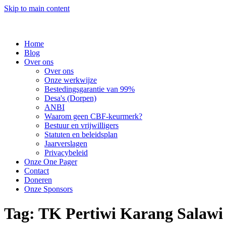
Skip to main content
Home
Blog
Over ons
Over ons
Onze werkwijze
Bestedingsgarantie van 99%
Desa's (Dorpen)
ANBI
Waarom geen CBF-keurmerk?
Bestuur en vrijwilligers
Statuten en beleidsplan
Jaarverslagen
Privacybeleid
Onze One Pager
Contact
Doneren
Onze Sponsors
Tag:
TK Pertiwi Karang Salawi