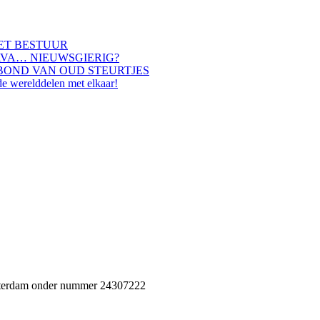
HET BESTUUR
AVA… NIEUWSGIERIG?
BOND VAN OUD STEURTJES
de werelddelen met elkaar!
Rotterdam onder nummer 24307222