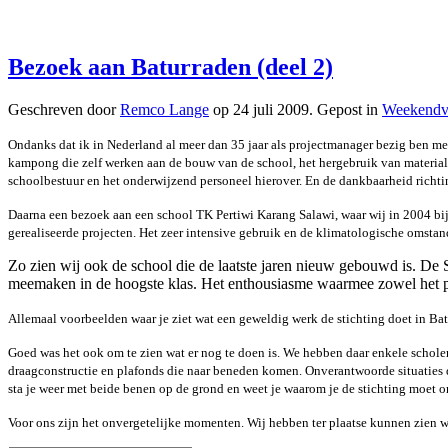
Bezoek aan Baturraden (deel 2)
Geschreven door
Remco Lange
op
24 juli 2009
. Gepost in
Weekendv
Ondanks dat ik in Nederland al meer dan 35 jaar als projectmanager bezig ben me
kampong die zelf werken aan de bouw van de school, het hergebruik van materiale
schoolbestuur en het onderwijzend personeel hierover. En de dankbaarheid richtin
Daarna een bezoek aan een school TK Pertiwi Karang Salawi, waar wij in 2004 bij
gerealiseerde projecten. Het zeer intensive gebruik en de klimatologische omsta
Zo zien wij ook de school die de laatste jaren nieuw gebouwd is. De
meemaken in de hoogste klas. Het enthousiasme waarmee zowel het pe
Allemaal voorbeelden waar je ziet wat een geweldig werk de stichting doet in Bat
Goed was het ook om te zien wat er nog te doen is. We hebben daar enkele scholen g
draagconstructie en plafonds die naar beneden komen. Onverantwoorde situaties di
sta je weer met beide benen op de grond en weet je waarom je de stichting moet 
Voor ons zijn het onvergetelijke momenten. Wij hebben ter plaatse kunnen zien wa