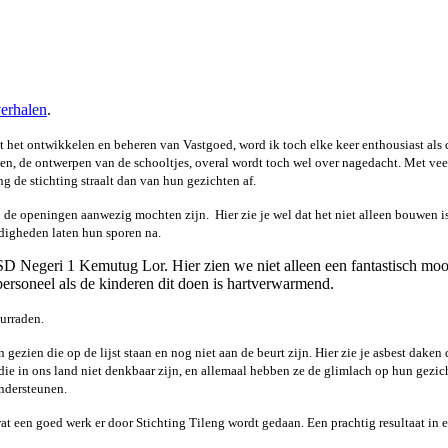
erhalen
.
t het ontwikkelen en beheren van Vastgoed, word ik toch elke keer enthousiast als
n, de ontwerpen van de schooltjes, overal wordt toch wel over nagedacht. Met veel
g de stichting straalt dan van hun gezichten af.
 de openingen aanwezig mochten zijn. Hier zie je wel dat het niet alleen bouwen is
ndigheden laten hun sporen na.
 SD Negeri 1 Kemutug Lor. Hier zien we niet alleen een fantastisch m
rsoneel als de kinderen dit doen is hartverwarmend.
urraden.
ezien die op de lijst staan en nog niet aan de beurt zijn. Hier zie je asbest daken 
e in ons land niet denkbaar zijn, en allemaal hebben ze de glimlach op hun gezicht
ondersteunen.
t een goed werk er door Stichting Tileng wordt gedaan. Een prachtig resultaat in e