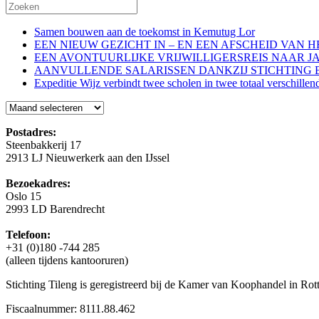
Samen bouwen aan de toekomst in Kemutug Lor
EEN NIEUW GEZICHT IN – EN EEN AFSCHEID VAN 
EEN AVONTUURLIJKE VRIJWILLIGERSREIS NAAR J
AANVULLENDE SALARISSEN DANKZIJ STICHTING 
Expeditie Wijz verbindt twee scholen in twee totaal verschillen
Blog
Postadres:
Steenbakkerij 17
2913 LJ Nieuwerkerk aan den IJssel
Bezoekadres:
Oslo 15
2993 LD Barendrecht
Telefoon:
+31 (0)180 -744 285
(alleen tijdens kantooruren)
Stichting Tileng is geregistreerd bij de Kamer van Koophandel in 
Fiscaalnummer: 8111.88.462