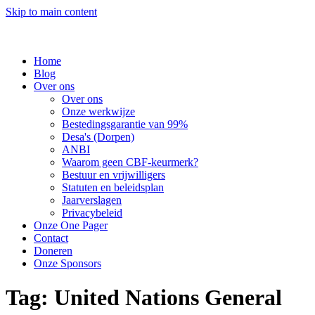
Skip to main content
Home
Blog
Over ons
Over ons
Onze werkwijze
Bestedingsgarantie van 99%
Desa's (Dorpen)
ANBI
Waarom geen CBF-keurmerk?
Bestuur en vrijwilligers
Statuten en beleidsplan
Jaarverslagen
Privacybeleid
Onze One Pager
Contact
Doneren
Onze Sponsors
Tag:
United Nations General