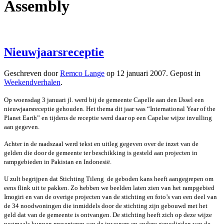
Assembly
Nieuwjaarsreceptie
Geschreven door
Remco Lange
op
12 januari 2007
. Gepost in
Weekendverhalen
.
Op woensdag 3 januari jl. werd bij de gemeente Capelle aan den IJssel een
nieuwjaarsreceptie gehouden. Het thema dit jaar was “International Year of the
Planet Earth” en tijdens de receptie werd daar op een Capelse wijze invulling
aan gegeven.
Achter in de raadszaal werd tekst en uitleg gegeven over de inzet van de
gelden die door de gemeente ter beschikking is gesteld aan projecten in
rampgebieden in Pakistan en Indonesië.
U zult begrijpen dat Stichting Tileng de geboden kans heeft aangegrepen om
eens flink uit te pakken. Zo hebben we beelden laten zien van het rampgebied
Imogiri en van de overige projecten van de stichting en foto’s van een deel van
de 34 noodwoningen die inmiddels door de stichting zijn gebouwd met het
geld dat van de gemeente is ontvangen. De stichting heeft zich op deze wijze
nogmaals kunnen presenteren aan de inwoners en andere genodigden van de