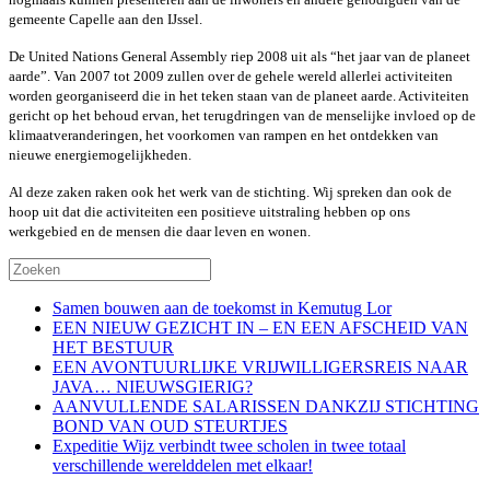
gemeente Capelle aan den IJssel.
De United Nations General Assembly riep 2008 uit als “het jaar van de planeet
aarde”. Van 2007 tot 2009 zullen over de gehele wereld allerlei activiteiten
worden georganiseerd die in het teken staan van de planeet aarde. Activiteiten
gericht op het behoud ervan, het terugdringen van de menselijke invloed op de
klimaatveranderingen, het voorkomen van rampen en het ontdekken van
nieuwe energiemogelijkheden.
Al deze zaken raken ook het werk van de stichting. Wij spreken dan ook de
hoop uit dat die activiteiten een positieve uitstraling hebben op ons
werkgebied en de mensen die daar leven en wonen.
Samen bouwen aan de toekomst in Kemutug Lor
EEN NIEUW GEZICHT IN – EN EEN AFSCHEID VAN
HET BESTUUR
EEN AVONTUURLIJKE VRIJWILLIGERSREIS NAAR
JAVA… NIEUWSGIERIG?
AANVULLENDE SALARISSEN DANKZIJ STICHTING
BOND VAN OUD STEURTJES
Expeditie Wijz verbindt twee scholen in twee totaal
verschillende werelddelen met elkaar!