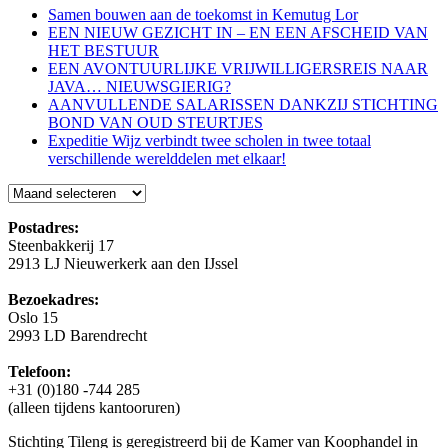
Samen bouwen aan de toekomst in Kemutug Lor
EEN NIEUW GEZICHT IN – EN EEN AFSCHEID VAN
HET BESTUUR
EEN AVONTUURLIJKE VRIJWILLIGERSREIS NAAR
JAVA… NIEUWSGIERIG?
AANVULLENDE SALARISSEN DANKZIJ STICHTING
BOND VAN OUD STEURTJES
Expeditie Wijz verbindt twee scholen in twee totaal
verschillende werelddelen met elkaar!
Blog
Postadres:
Steenbakkerij 17
2913 LJ Nieuwerkerk aan den IJssel
Bezoekadres:
Oslo 15
2993 LD Barendrecht
Telefoon:
+31 (0)180 -744 285
(alleen tijdens kantooruren)
Stichting Tileng is geregistreerd bij de Kamer van Koophandel in