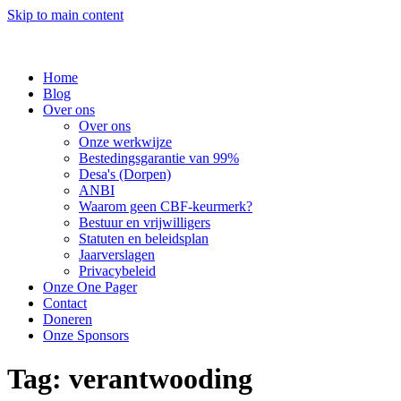
Skip to main content
Home
Blog
Over ons
Over ons
Onze werkwijze
Bestedingsgarantie van 99%
Desa's (Dorpen)
ANBI
Waarom geen CBF-keurmerk?
Bestuur en vrijwilligers
Statuten en beleidsplan
Jaarverslagen
Privacybeleid
Onze One Pager
Contact
Doneren
Onze Sponsors
Tag:
verantwooding