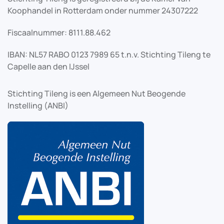
Koophandel in Rotterdam onder nummer 24307222
Fiscaalnummer: 8111.88.462
IBAN: NL57 RABO 0123 7989 65 t.n.v. Stichting Tileng te
Capelle aan den IJssel
Stichting Tileng is een Algemeen Nut Beogende
Instelling (ANBI)