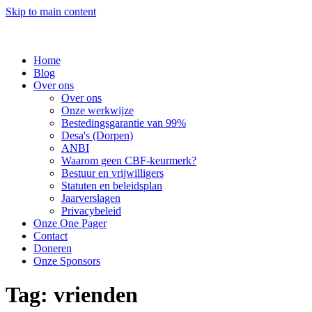
Skip to main content
Home
Blog
Over ons
Over ons
Onze werkwijze
Bestedingsgarantie van 99%
Desa's (Dorpen)
ANBI
Waarom geen CBF-keurmerk?
Bestuur en vrijwilligers
Statuten en beleidsplan
Jaarverslagen
Privacybeleid
Onze One Pager
Contact
Doneren
Onze Sponsors
Tag:
vrienden