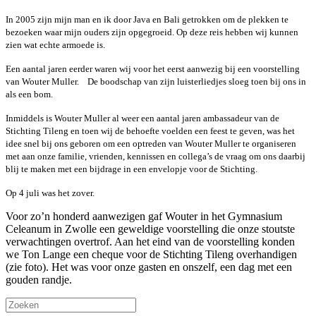
In 2005 zijn mijn man en ik door Java en Bali getrokken om de plekken te
bezoeken waar mijn ouders zijn opgegroeid. Op deze reis hebben wij kunnen
zien wat echte armoede is.
Een aantal jaren eerder waren wij voor het eerst aanwezig bij een voorstelling
van Wouter Muller. De boodschap van zijn luisterliedjes sloeg toen bij ons in
als een bom.
Inmiddels is Wouter Muller al weer een aantal jaren ambassadeur van de
Stichting Tileng en toen wij de behoefte voelden een feest te geven, was het
idee snel bij ons geboren om een optreden van Wouter Muller te organiseren
met aan onze familie, vrienden, kennissen en collega’s de vraag om ons daarbij
blij te maken met een bijdrage in een envelopje voor de Stichting.
Op 4 juli was het zover.
Voor zo’n honderd aanwezigen gaf Wouter in het Gymnasium
Celeanum in Zwolle een geweldige voorstelling die onze stoutste
verwachtingen overtrof. Aan het eind van de voorstelling konden
we Ton Lange een cheque voor de Stichting Tileng overhandigen
(zie foto). Het was voor onze gasten en onszelf, een dag met een
gouden randje.