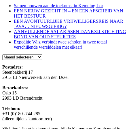
Samen bouwen aan de toekomst in Kemutug Lor
EEN NIEUW GEZICHT IN – EN EEN AFSCHEID VAN
HET BESTUUR
EEN AVONTUURLIJKE VRIJWILLIGERSREIS NAAR
JAVA… NIEUWSGIERIG?
AANVULLENDE SALARISSEN DANKZIJ STICHTING
BOND VAN OUD STEURTJES
Expeditie Wijz verbindt twee scholen in twee totaal
verschillende werelddelen met elkaar!
Blog
Postadres:
Steenbakkerij 17
2913 LJ Nieuwerkerk aan den IJssel
Bezoekadres:
Oslo 15
2993 LD Barendrecht
Telefoon:
+31 (0)180 -744 285
(alleen tijdens kantooruren)
Stichting Tileng is geregistreerd bij de Kamer van Koophandel in