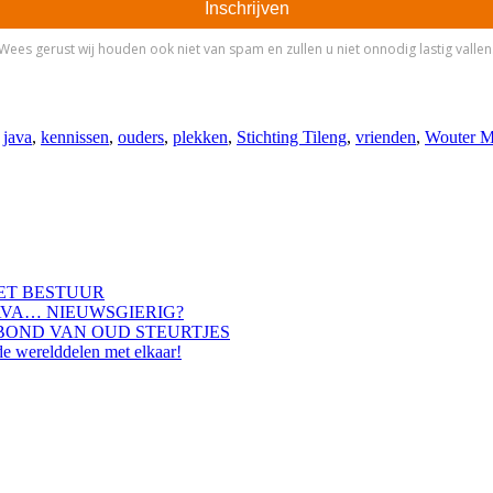
,
java
,
kennissen
,
ouders
,
plekken
,
Stichting Tileng
,
vrienden
,
Wouter M
HET BESTUUR
AVA… NIEUWSGIERIG?
BOND VAN OUD STEURTJES
de werelddelen met elkaar!