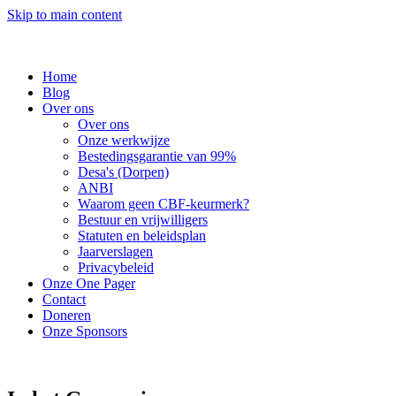
Skip to main content
Home
Blog
Over ons
Over ons
Onze werkwijze
Bestedingsgarantie van 99%
Desa's (Dorpen)
ANBI
Waarom geen CBF-keurmerk?
Bestuur en vrijwilligers
Statuten en beleidsplan
Jaarverslagen
Privacybeleid
Onze One Pager
Contact
Doneren
Onze Sponsors