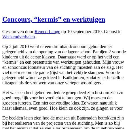
Concours, “kermis” en werktuigen
Geschreven door
Remco Lange
op
10 september 2010
. Gepost in
Weekendverhalen
.
Op 2 juli 2010 werd er een drumbandconcours gehouden ter
gelegenheid van de opening van de lagere school Pamijen 2 voor de
kinderen uit de eerste klassen. Daarnaast werd er op het veld een
“kermis” en een presentatie van werktuigen gehouden. Mijn vrouw
en schoonzus (donateur van de stichting) moesten aan de slag. Het
viel niet mee om de padie (rijst van het veld) te stampen. Voor de
gelegenheid waren ze gekleed in Batikjurken, zodat ze er hetzelfde
uitzagen als de vrouwen van onze vertegenwoordigers.
Het was een heel gebeuren. Iedere groep deed zijn best om zich zo
goed mogelijk voor het voetlicht te brengen. Wij moesten de
groepen jureren. Een niet eenvoudige klus. Ze waren natuurlijk
haast allemaal even goed. Hoe klein ze ook zijn, ze gingen er voor.
De beelden laten zien hoe de mensen uit Baturraden betrokken zijn
bij het realiseren van de projecten van de stichting. Men is zo blij
met het resultaat dat ze van alles organiseren om de in gebruikname