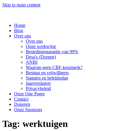
Skip to main content
Home
Blog
Over ons
Over ons
Onze werkwijze
Bestedingsgarantie van 99%
Desa's (Dorpen)
ANBI
Waarom geen CBF-keurmerk?
Bestuur en vrijwilligers
Statuten en beleidsplan
Jaarverslagen
Privacybeleid
Onze One Pager
Contact
Doneren
Onze Sponsors
Tag:
werktuigen