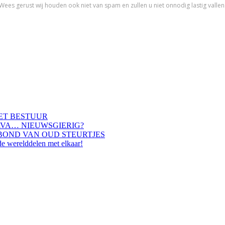
HET BESTUUR
AVA… NIEUWSGIERIG?
BOND VAN OUD STEURTJES
de werelddelen met elkaar!