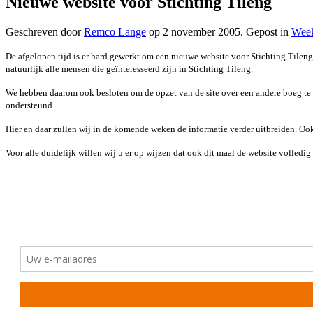
Nieuwe website voor Stichting Tileng
Geschreven door
Remco Lange
op
2 november 2005
. Gepost in
Week
De afgelopen tijd is er hard gewerkt om een nieuwe website voor Stichting Tileng
natuurlijk alle mensen die geïnteresseerd zijn in Stichting Tileng.
We hebben daarom ook besloten om de opzet van de site over een andere boeg te 
ondersteund.
Hier en daar zullen wij in de komende weken de informatie verder uitbreiden. Ook
Voor alle duidelijk willen wij u er op wijzen dat ook dit maal de website volle