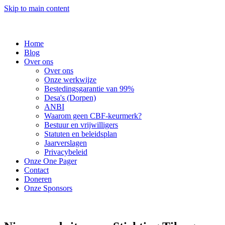
Skip to main content
Home
Blog
Over ons
Over ons
Onze werkwijze
Bestedingsgarantie van 99%
Desa's (Dorpen)
ANBI
Waarom geen CBF-keurmerk?
Bestuur en vrijwilligers
Statuten en beleidsplan
Jaarverslagen
Privacybeleid
Onze One Pager
Contact
Doneren
Onze Sponsors