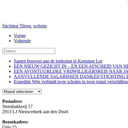
Stichting Tileng
,
website
Vorige
Volgende
Samen bouwen aan de toekomst in Kemutug Lor
EEN NIEUW GEZICHT IN – EN EEN AFSCHEID VAN 
EEN AVONTUURLIJKE VRIJWILLIGERSREIS NAAR J
AANVULLENDE SALARISSEN DANKZIJ STICHTING 
Expeditie Wijz verbindt twee scholen in twee totaal verschillen
Blog
Postadres:
Steenbakkerij 17
2913 LJ Nieuwerkerk aan den IJssel
Bezoekadres:
Oslo 15