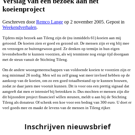
Verslag van een bezoek aan het
koeienproject
Geschreven door
Remco Lange
op
2 november 2005
. Gepost in
Weekendverhalen
.
Tijdens mijn bezoek aan Tileng zijn de (nu inmiddels 61) koeien aan mij
getoond. De koeien zien er goed en gezond uit. De mensen zijn er erg blij mee
en verzorgen ze buitengewoon goed. Ze denken op termijn in hun eigen
levensbehoefte te kunnen voorzien, als wij tenminste nog enige tijd doorgaan
met de steun vanuit de Stichting Tileng.
Om de andere woongemeenschappen van voldoende koeien te voorzien zijn er
nog minimaal 26 nodig. Men wil nu zelf graag wat meer invloed hebben op de
aankoop van de koeien, om zo een goed totaalbestand op te kunnen bouwen,
zodat ze daar jaren mee vooruit kunnen. Dit is voor ons een prettig signaal dat
aangeeft dat men er intensief bij betrokken is. Dus mochten er mensen zijn die
dit bijzondere project financieel willen steunen, meldt u aan bij de Stichting
Tileng als donateur. Of schenk een koe voor een bedrag van 300 euro. U doet er
veel goeds mee en maakt de levens van de mensen in Tileng rijker.