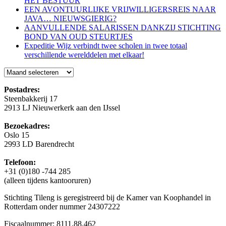
HET BESTUUR
EEN AVONTUURLIJKE VRIJWILLIGERSREIS NAAR
JAVA… NIEUWSGIERIG?
AANVULLENDE SALARISSEN DANKZIJ STICHTING
BOND VAN OUD STEURTJES
Expeditie Wijz verbindt twee scholen in twee totaal
verschillende werelddelen met elkaar!
Blog
Postadres:
Steenbakkerij 17
2913 LJ Nieuwerkerk aan den IJssel
Bezoekadres:
Oslo 15
2993 LD Barendrecht
Telefoon:
+31 (0)180 -744 285
(alleen tijdens kantooruren)
Stichting Tileng is geregistreerd bij de Kamer van Koophandel in
Rotterdam onder nummer 24307222
Fiscaalnummer: 8111.88.462