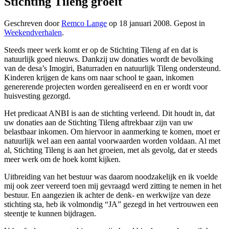
Stichting Tileng groeit
Geschreven door
Remco Lange
op
18 januari 2008
. Gepost in
Weekendverhalen
.
Steeds meer werk komt er op de Stichting Tileng af en dat is
natuurlijk goed nieuws. Dankzij uw donaties wordt de bevolking
van de desa’s Imogiri, Baturraden en natuurlijk Tileng ondersteund.
Kinderen krijgen de kans om naar school te gaan, inkomen
genererende projecten worden gerealiseerd en en er wordt voor
huisvesting gezorgd.
Het predicaat ANBI is aan de stichting verleend. Dit houdt in, dat
uw donaties aan de Stichting Tileng aftrekbaar zijn van uw
belastbaar inkomen. Om hiervoor in aanmerking te komen, moet er
natuurlijk wel aan een aantal voorwaarden worden voldaan. Al met
al, Stichting Tileng is aan het groeien, met als gevolg, dat er steeds
meer werk om de hoek komt kijken.
Uitbreiding van het bestuur was daarom noodzakelijk en ik voelde
mij ook zeer vereerd toen mij gevraagd werd zitting te nemen in het
bestuur. En aangezien ik achter de denk- en werkwijze van deze
stichting sta, heb ik volmondig “JA” gezegd in het vertrouwen een
steentje te kunnen bijdragen.