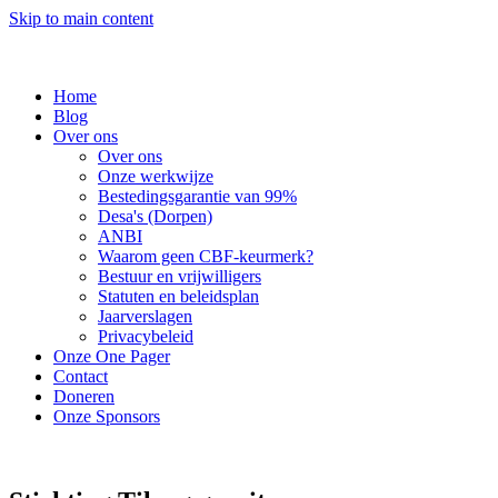
Skip to main content
Home
Blog
Over ons
Over ons
Onze werkwijze
Bestedingsgarantie van 99%
Desa's (Dorpen)
ANBI
Waarom geen CBF-keurmerk?
Bestuur en vrijwilligers
Statuten en beleidsplan
Jaarverslagen
Privacybeleid
Onze One Pager
Contact
Doneren
Onze Sponsors