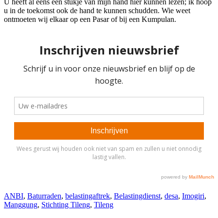
U heeft al eens een stukje van mijn hand hier kunnen lezen; ik hoop
u in de toekomst ook de hand te kunnen schudden. Wie weet
ontmoeten wij elkaar op een Pasar of bij een Kumpulan.
ANBI
,
Baturraden
,
belastingaftrek
,
Belastingdienst
,
desa
,
Imogiri
,
Manggung
,
Stichting Tileng
,
Tileng