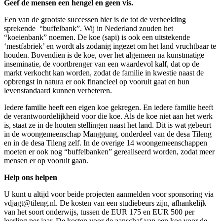
Geef de mensen een hengel en geen vis.
Een van de grootste successen hier is de tot de verbeelding
sprekende “buffelbank”. Wij in Nederland zouden het
“koeienbank” noemen. De koe (sapi) is ook een uitstekende
‘mestfabriek’ en wordt als zodanig ingezet om het land vruchtbaar te
houden. Bovendien is de koe, over het algemeen na kunstmatige
inseminatie, de voortbrenger van een waardevol kalf, dat op de
markt verkocht kan worden, zodat de familie in kwestie naast de
opbrengst in natura er ook financieel op vooruit gaat en hun
levenstandaard kunnen verbeteren.
Iedere familie heeft een eigen koe gekregen. En iedere familie heeft
de verantwoordelijkheid voor die koe. Als de koe niet aan het werk
is, staat ze in de houten stellingen naast het land. Dit is wat gebeurt
in de woongemeenschap Manggung, onderdeel van de desa Tileng
en in de desa Tileng zelf. In de overige 14 woongemeenschappen
moeten er ook nog “buffelbanken” gerealiseerd worden, zodat meer
mensen er op vooruit gaan.
Help ons helpen
U kunt u altijd voor beide projecten aanmelden voor sponsoring via
vdjagt@tileng.nl. De kosten van een studiebeurs zijn, afhankelijk
van het soort onderwijs, tussen de EUR 175 en EUR 500 per
leerling per jaar. De kosten voor de aanschaf van een koe voor de