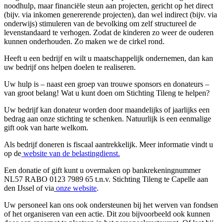
noodhulp, maar financiële steun aan projecten, gericht op het direct
(bijv. via inkomen genererende projecten), dan wel indirect (bijv. via
onderwijs) stimuleren van de bevolking om zelf structureel de
levenstandaard te verhogen. Zodat de kinderen zo weer de ouderen
kunnen onderhouden. Zo maken we de cirkel rond.
Heeft u een bedrijf en wilt u maatschappelijk ondernemen, dan kan
uw bedrijf ons helpen doelen te realiseren.
Uw hulp is – naast een groep van trouwe sponsors en donateurs –
van groot belang! Wat u kunt doen om Stichting Tileng te helpen?
Uw bedrijf kan donateur worden door maandelijks of jaarlijks een
bedrag aan onze stichting te schenken. Natuurlijk is een eenmalige
gift ook van harte welkom.
Als bedrijf doneren is fiscaal aantrekkelijk. Meer informatie vindt u
op de
website van de belastingdienst.
Een donatie of gift kunt u overmaken op bankrekeningnummer
NL57 RABO 0123 7989 65 t.n.v. Stichting Tileng te Capelle aan
den IJssel of via
onze website
.
Uw personeel kan ons ook ondersteunen bij het werven van fondsen
of het organiseren van een actie. Dit zou bijvoorbeeld ook kunnen