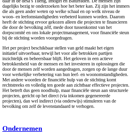
daar in de desa’s Tileng, Imogiri en Baturraden. De mensen zijn
dagelijks bezig te onderzoeken hoe het beter kan. Zij zijn het immers
die als geen ander weten op welke schaal en op welk niveau de
woon- en leefomstandigheden verbeterd kunnen worden. Daarom
heeft de stichting ervoor gekozen alleen die projecten te financieren
die door de bevolking zélf, mede door tussenkomst van het
dorpscomité en ons lokale projectmanagement, voor financiële steun
bij de stichting worden voorgedragen.
Het per project beschikbaar stellen van geld maakt het eigen
initiatief uitvoerbaar, terwijl het voor alle betrokken partijen
inzichtelijk en beheersbaar blijft. Het geloven in een actieve
betrokkenheid van de mensen en het investeren in oplossingen die
door de mensen zelf worden aangedragen, zorgen op de lange duur
voor werkelijke verbetering van hun leef- en woonomstandigheden.
Met andere woorden de financiële hulp van de stichting komt
rechtstreeks en volledig ten goede aan zichtbaar effectieve projecten.
Het betreft dus geen noodhulp, maar financiële steun aan structurele
projecten, gericht op het direct (via inkomen gegenereerde
projecten), dan wel indirect (via onderwijs) stimuleren van de
bevolking om zelf de levenstandaard te verhogen.
Ondernemen