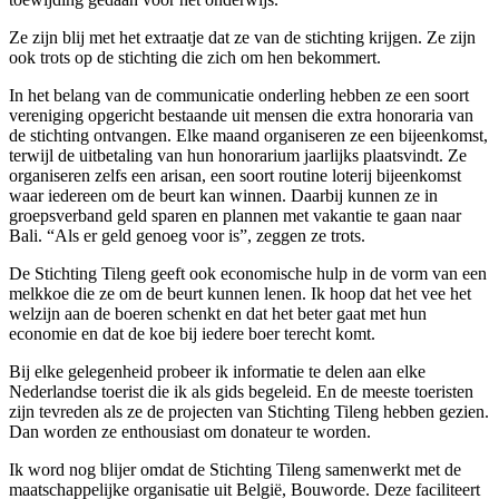
Ze zijn blij met het extraatje dat ze van de stichting krijgen. Ze zijn
ook trots op de stichting die zich om hen bekommert.
In het belang van de communicatie onderling hebben ze een soort
vereniging opgericht bestaande uit mensen die extra honoraria van
de stichting ontvangen. Elke maand organiseren ze een bijeenkomst,
terwijl de uitbetaling van hun honorarium jaarlijks plaatsvindt. Ze
organiseren zelfs een arisan, een soort routine loterij bijeenkomst
waar iedereen om de beurt kan winnen. Daarbij kunnen ze in
groepsverband geld sparen en plannen met vakantie te gaan naar
Bali. “Als er geld genoeg voor is”, zeggen ze trots.
De Stichting Tileng geeft ook economische hulp in de vorm van een
melkkoe die ze om de beurt kunnen lenen. Ik hoop dat het vee het
welzijn aan de boeren schenkt en dat het beter gaat met hun
economie en dat de koe bij iedere boer terecht komt.
Bij elke gelegenheid probeer ik informatie te delen aan elke
Nederlandse toerist die ik als gids begeleid. En de meeste toeristen
zijn tevreden als ze de projecten van Stichting Tileng hebben gezien.
Dan worden ze enthousiast om donateur te worden.
Ik word nog blijer omdat de Stichting Tileng samenwerkt met de
maatschappelijke organisatie uit België, Bouworde. Deze faciliteert