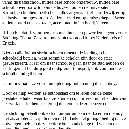
vanaf de basisschool, middelbare school onderbouw, middelbare
school bovenbouw tot aan de hogeschool en de universiteit.
Sommigen hebben medische studies afgemaakt, zijn onderwijzer op
de basisschool geworden. Anderen werken op cruiseschepen. Weer
anderen werken als kassier, accountant in het bedrijfsleven.
Ik ben blij dat ik voor hen de spreekbuis ben geworden tegenover de
Stichting Tileng. Ze zijn immers niet zo goed in het Nederlands of
Engels.
Niet op alle Indonesische scholen moeten de leerlingen het
schoolgeld betalen, want sommige scholen zijn door de staat
gesubsidieerd. Maar om naar school te gaan naar de stad hebben de
leerlingen uit het dorp geld nodig voor transport, ook voor andere
schoolbenodigdheden.
Daarom vragen ze voor hun opleiding hulp aan bij de stichting.
Door de hulp worden ze enthousiast om te leren om de beste
prestatie te halen waardoor ze kunnen concurreren in het vinden van
het werk dat bij hen past en bij de kennis die ze beheersen.
De stichting betaalt ook extra honorarium aan de docenten die nog
niet als ambtenaar zijn benoemd. Ondanks het geringe bedrag dat ze
ontvangen, hebben deze leerkrachten sinds lange tijd veel en met
toewijding gedaan voor het onderwijs.