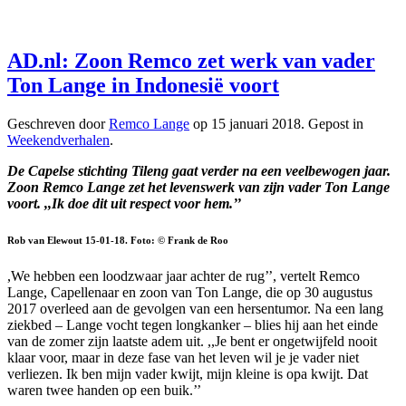
AD.nl: Zoon Remco zet werk van vader
Ton Lange in Indonesië voort
Geschreven door
Remco Lange
op
15 januari 2018
. Gepost in
Weekendverhalen
.
De Capelse stichting Tileng gaat verder na een veelbewogen jaar.
Zoon Remco Lange zet het levenswerk van zijn vader Ton Lange
voort. ,,Ik doe dit uit respect voor hem.’’
Rob van Elewout
15-01-18. Foto:
© Frank de Roo
,We hebben een loodzwaar jaar achter de rug’’, vertelt Remco
Lange, Capellenaar en zoon van Ton Lange, die op 30 augustus
2017 overleed aan de gevolgen van een hersentumor. Na een lang
ziekbed – Lange vocht tegen longkanker – blies hij aan het einde
van de zomer zijn laatste adem uit. ,,Je bent er ongetwijfeld nooit
klaar voor, maar in deze fase van het leven wil je je vader niet
verliezen. Ik ben mijn vader kwijt, mijn kleine is opa kwijt. Dat
waren twee handen op een buik.’’