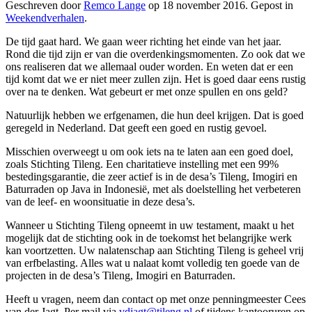
Geschreven door
Remco Lange
op
18 november 2016
. Gepost in
Weekendverhalen
.
De tijd gaat hard. We gaan weer richting het einde van het jaar.
Rond die tijd zijn er van die overdenkingsmomenten. Zo ook dat we
ons realiseren dat we allemaal ouder worden. En weten dat er een
tijd komt dat we er niet meer zullen zijn. Het is goed daar eens rustig
over na te denken. Wat gebeurt er met onze spullen en ons geld?
Natuurlijk hebben we erfgenamen, die hun deel krijgen. Dat is goed
geregeld in Nederland. Dat geeft een goed en rustig gevoel.
Misschien overweegt u om ook iets na te laten aan een goed doel,
zoals Stichting Tileng. Een charitatieve instelling met een 99%
bestedingsgarantie, die zeer actief is in de desa’s Tileng, Imogiri en
Baturraden op Java in Indonesië, met als doelstelling het verbeteren
van de leef- en woonsituatie in deze desa’s.
Wanneer u Stichting Tileng opneemt in uw testament, maakt u het
mogelijk dat de stichting ook in de toekomst het belangrijke werk
kan voortzetten. Uw nalatenschap aan Stichting Tileng is geheel vrij
van erfbelasting. Alles wat u nalaat komt volledig ten goede van de
projecten in de desa’s Tileng, Imogiri en Baturraden.
Heeft u vragen, neem dan contact op met onze penningmeester Cees
van der Jagt. Per mail via
vdjagt@tileng.nl
of tijdens kantooruren op