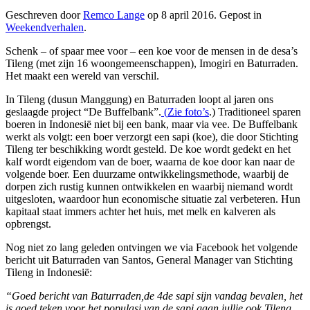
Geschreven door
Remco Lange
op
8 april 2016
. Gepost in
Weekendverhalen
.
Schenk – of spaar mee voor – een koe voor de mensen in de desa’s
Tileng (met zijn 16 woongemeenschappen), Imogiri en Baturraden.
Het maakt een wereld van verschil.
In Tileng (dusun Manggung) en Baturraden loopt al jaren ons
geslaagde project “De Buffelbank”.
(
Zie foto’s
.) Traditioneel sparen
boeren in Indonesië niet bij een bank, maar via vee. De Buffelbank
werkt als volgt: een boer verzorgt een sapi (koe), die door Stichting
Tileng ter beschikking wordt gesteld. De koe wordt gedekt en het
kalf wordt eigendom van de boer, waarna de koe door kan naar de
volgende boer. Een duurzame ontwikkelingsmethode, waarbij de
dorpen zich rustig kunnen ontwikkelen en waarbij niemand wordt
uitgesloten, waardoor hun economische situatie zal verbeteren. Hun
kapitaal staat immers achter het huis, met melk en kalveren als
opbrengst.
Nog niet zo lang geleden ontvingen we via Facebook het volgende
bericht uit Baturraden van Santos, General Manager van Stichting
Tileng in Indonesië:
“Goed bericht van Baturraden,de 4de sapi sijn vandag bevalen, het
is goed teken voor het populasi van de sapi gaan jullie ook Tileng