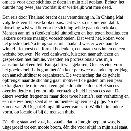
om iets voor deze stichting te doen in mijn ziel geplant. Echter, het
duurde nog twee jaar voordat ik er werkelijk wat mee deed.
Een reis door Thailand bracht daar verandering in. In Chiang Mai
volgde ik een Thaise kookcursus. Dat was zo inspirerend dat ik
plotseling wist wat ik voor de stichting wilde gaan doen:koken.
Mensen aan mijn (keuken)tafel uitnodigen en hen tegen betaling een
lekkere oosterse maaltijd voorschotelen. Dat werd het, koken voor
het goede doel.Na terugkomst uit Thailand was er werk aan de
winkel. Ik moest een format bedenken, een naam verzinnen en een
website bouwen. Na veel denkwerk, luisteren naar adviezen en
gesprekken met familie, vrienden en professionals was mijn
aanschuiftafel een feit. Bunga lili was geboren, Oosters eten voor
het goede doel! Ik begon met één keer per twee maanden op vrijdag
een aanschuifdiner te organiseren. De wetenschap dat de gehele
opbrengst naar de stichting gaat, motiveert de gasten om een paar
extra glazen te drinken en een gulle donatie te doen. Het succes
overdonderde mij en tot mijn verbazing hield het succes aan. De
diners werden frequenter maar door twee hernia’s, een verhuizing en
een nieuwe heup staat alles momenteel op een laag pitje. Na de
zomer van 2016 gaat Bunga lili weer van start. Wellicht in andere
vorm, op locatie of bij de mensen thuis.
Eén ding staat wel vast, het zaadje dat in Imogiri geplant was, is
uitgegroeid tot een mooie boom, één die voor altijd in mijn ziel staat.