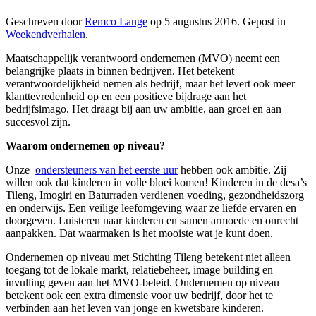
Geschreven door
Remco Lange
op
5 augustus 2016
. Gepost in
Weekendverhalen
.
Maatschappelijk verantwoord ondernemen (MVO) neemt een
belangrijke plaats in binnen bedrijven. Het betekent
verantwoordelijkheid nemen als bedrijf, maar het levert ook meer
klanttevredenheid op en een positieve bijdrage aan het
bedrijfsimago. Het draagt bij aan uw ambitie, aan groei en aan
succesvol zijn.
Waarom ondernemen op niveau?
Onze
ondersteuners van het eerste uur
hebben ook ambitie. Zij
willen ook dat kinderen in volle bloei komen! Kinderen in de desa’s
Tileng, Imogiri en Baturraden verdienen voeding, gezondheidszorg
en onderwijs. Een veilige leefomgeving waar ze liefde ervaren en
doorgeven. Luisteren naar kinderen en samen armoede en onrecht
aanpakken. Dat waarmaken is het mooiste wat je kunt doen.
Ondernemen op niveau met Stichting Tileng betekent niet alleen
toegang tot de lokale markt, relatiebeheer, image building en
invulling geven aan het MVO-beleid. Ondernemen op niveau
betekent ook een extra dimensie voor uw bedrijf, door het te
verbinden aan het leven van jonge en kwetsbare kinderen.