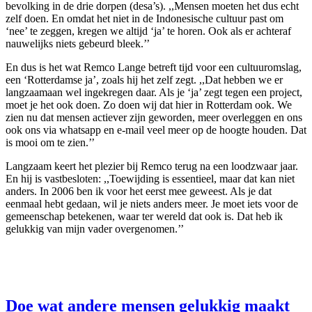
bevolking in de drie dorpen (desa’s). ,,Mensen moeten het dus echt
zelf doen. En omdat het niet in de Indonesische cultuur past om
‘nee’ te zeggen, kregen we altijd ‘ja’ te horen. Ook als er achteraf
nauwelijks niets gebeurd bleek.’’
En dus is het wat Remco Lange betreft tijd voor een cultuuromslag,
een ‘Rotterdamse ja’, zoals hij het zelf zegt. ,,Dat hebben we er
langzaamaan wel ingekregen daar. Als je ‘ja’ zegt tegen een project,
moet je het ook doen. Zo doen wij dat hier in Rotterdam ook. We
zien nu dat mensen actiever zijn geworden, meer overleggen en ons
ook ons via whatsapp en e-mail veel meer op de hoogte houden. Dat
is mooi om te zien.’’
Langzaam keert het plezier bij Remco terug na een loodzwaar jaar.
En hij is vastbesloten: ,,Toewijding is essentieel, maar dat kan niet
anders. In 2006 ben ik voor het eerst mee geweest. Als je dat
eenmaal hebt gedaan, wil je niets anders meer. Je moet iets voor de
gemeenschap betekenen, waar ter wereld dat ook is. Dat heb ik
gelukkig van mijn vader overgenomen.’’
Doe wat andere mensen gelukkig maakt