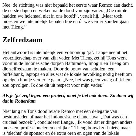
Nee, de stichting was niet bepaald het eerste waar Remco aan dacht,
de eerste dagen en weken na de dood van zijn vader. ,,Die ruimte
hadden we helemaal niet in ons hoofd’’, vertelt hij. ,,Maar toch
moesten we uiteindelijk bepalen hoe en óf we verder zouden gaan
met Tileng.’’
Zelfredzaam
Het antwoord is uiteindelijk een volmondig ‘ja’. Lange neemt het
voorzitterschap over van zijn vader. Met Tileng zet hij Tons werk
voort in de Indonesische dorpen Batturaden, Imogiri en Tileng om
die zelfredzaam te maken. Door de bouw van scholen, een
buffelbank, laptops en alles wat de lokale bevolking nodig heeft om
op eigen houtje verder te gaan. ,,Nee, het was geen vraag of ik hem
zou opvolgen. Ik doe dit uit respect voor mijn vader.’
Als je ‘ja’ zegt tegen een project, moet je het ook doen. Zo doen wij
dat in Rotterdam
Niet lang na Tons dood reisde Remco met een delegatie van
bestuursleden af naar het Indonesische eiland Java. ,,Dat was een
cruciaal bezoek’’, concludeert Lange. ,,Ik vond dat er dingen anders
moesten, professioneler en eerlijker.’’ Tileng bouwt zelf niets, maar
is ‘slechts’ de sponsor en de extra oren en ogen van de lokale