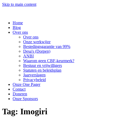
Skip to main content
Home
Blog
Over ons
Over ons
Onze werkwijze
Bestedingsgarantie van 99%
Desa's (Dorpen)
ANBI
Waarom geen CBF-keurmerk?
Bestuur en vrijwilligers
Statuten en beleidsplan
Jaarverslagen
Privacybeleid
Onze One Pager
Contact
Doneren
Onze Sponsors
Tag:
Imogiri