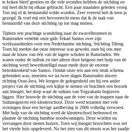
te koken bleef groeien en die vele avonden hebben de stichting en
mij heel dicht bij elkaar gebracht. Een paar maanden geleden vroeg
Ton mij of ik bestuurslid wilde worden. Zeer vereerd heb ik toen ja
gezegd. Ik voel mij een bevoorrecht mens dat ik de taak van
bestuurslid van deze stichting op me mag nemen.
Tijdens een prachtige wandeling naar de zwavelbronnen in
Baturraden vertelde onze gids Tekad Santos over zijn
werkzaamheden voor een Nederlandse stichting, Stichting Tileng.
Toen hij merkte dat onze interesse was gewekt, nam hij ons mee
naar de bouw van één van de lagere scholen in Baturraden. We
waren onder de indruk en niet alleen door hetgeen met hulp van de
stichting werd bewerkstelligd maar mede door de enorme
betrokkenheid van Santos. Omdat onze reis aan een strak schema
gebonden was, moesten we na twee dagen Baturraden alweer
richting Oost-Java. We kregen de gelegenheid om bij een ander
project van de stichting een kijkje te nemen en brachten een bezoek
aan Imogiri, het dorp waar de sultans van Yogyakarta begraven
liggen. Hier bouwde de stichting aan de voet van de trappen naar de
Sultansgraven een kleuterschool. Deze werd tezamen met vele
woningen door een hevige aardbeving in 2006 volledig verwoest.
Met hulp van de stichting werd de kleuterschool herbouwd en
plaatste de stichting bamboe noodwoningen. Deze worden nu
vervangen door stenen huizen. Toen wij Imogiri bezochten was net
het vierde huis opgeleverd. Na het zien van dit moois was het zaadje