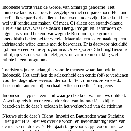
Indonesië wordt vaak de Gordel van Smaragd genoemd. Het
immense land is dan ook te vergelijken met een parelsnoer. Het land
heeft talloze parels, die allemaal net even anders zijn. En je kunt hier
wel vijf rondreizen maken. Of meer. Of alleen een strandvakantie.
Het eiland Java, waar de desa’s Tileng, Imogiri en Baturraden op
liggen, is vooral bekend vanwege de Borobudur, de grootste
boeddhistische tempel ter wereld. Maar niet een ieder maakt op een
indringende wijze kennis met de bewoners. Er is daarvoor niet altijd
tijd binnen een vol reisprogramma. Onze sponsor Stichting Bersama
ruimt, op verzoek van de reiziger, voor zo’n kennismaking wel
ruimte in een programma.
Toeristen zijn erg belangrijk voor de mensen waar dan ook in
Indonesië. Het geeft hen de gelegenheid een centje (bij) te verdienen
voor het dagelijkse levensonderhoud. Eten, drinken, service e.d..
Lees onder andere mijn verhaal “Alles op de fiets” nog eens.
Indonesië is typisch een land waar je elke keer wat nieuws ontdekt.
Zowel op reis in weer een ander deel van Indonesië als bij je
bezoeken in de desa’s gelegen in het werkgebied van de stichting.
Nieuws uit de desa’s Tileng, Imogiri en Baturraden waar Stichting
Tileng actief is. Nieuws over de woon- en leefomstandigheden van
de mensen in de desa’s. Het gaat stapje voor stapje vooruit met ze