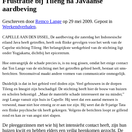
Frustratie bij Tileng na Javaanse
aardbeving
Geschreven door
Remco Lange
op
29 mei 2009
. Gepost in
Weekendverhalen
.
CAPELLE AAN DEN IJSSEL, De aardbeving die zaterdag het Indonesische
eiland Java heeft getroffen, heeft ook flinke gevolgen voor het werk van de
Capelse stichting Tileng. Het belangrijkste werkgebied van de stichting ligt
onder Yogjakarta, dichtbij het epicentrum.
Hoe omvangrijk de schade precies is, is nu nog gissen, omdat het enige contact
dat Ton Lange van de stichting met het getroffen gebied heeft, bestaat uit sms-
berichten. Stroomuitval maakt andere vormen van communicatie onmogelijk.
Duidelijk is dat in het gebied veel doden zijn. Veel gebouwen in de dorpen
Tileng en Imogiri zijn beschadigd. De stichting heeft hier de bouw van huizen
en scholen bekostigd. ,,Maar de materiële schade interesseert me nu minder,’’
zegt Lange vanuit zijn huis in Capelle. Hij weet dat een aantal mensen is
verwond, maar niet hoe ernstig ze er aan toe zijn. Hij weet dat de 9-jarige Tata
een flinke psychische tik heeft gekregen. Volgens de berichten loopt ze gillend
rond en kan ze van angst niet slapen.
De pleeggezinnen met wie hij het intensiefst contact heeft, zijn hun
huizen kwijt en hebben elders een veilig heenkomen gezocht. De