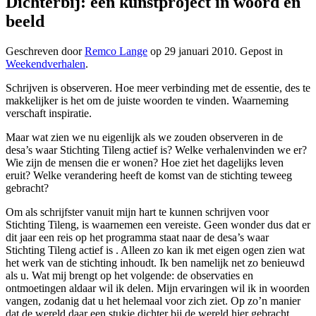
Dichterbij: een kunstproject in woord en
beeld
Geschreven door
Remco Lange
op
29 januari 2010
. Gepost in
Weekendverhalen
.
Schrijven is observeren. Hoe meer verbinding met de essentie, des te
makkelijker is het om de juiste woorden te vinden. Waarneming
verschaft inspiratie.
Maar wat zien we nu eigenlijk als we zouden observeren in de
desa’s waar Stichting Tileng actief is? Welke verhalenvinden we er?
Wie zijn de mensen die er wonen? Hoe ziet het dagelijks leven
eruit? Welke verandering heeft de komst van de stichting teweeg
gebracht?
Om als schrijfster vanuit mijn hart te kunnen schrijven voor
Stichting Tileng, is waarnemen een vereiste. Geen wonder dus dat er
dit jaar een reis op het programma staat naar de desa’s waar
Stichting Tileng actief is . Alleen zo kan ik met eigen ogen zien wat
het werk van de stichting inhoudt. Ik ben namelijk net zo benieuwd
als u. Wat mij brengt op het volgende: de observaties en
ontmoetingen aldaar wil ik delen. Mijn ervaringen wil ik in woorden
vangen, zodanig dat u het helemaal voor zich ziet. Op zo’n manier
dat de wereld daar een stukje dichter bij de wereld hier gebracht