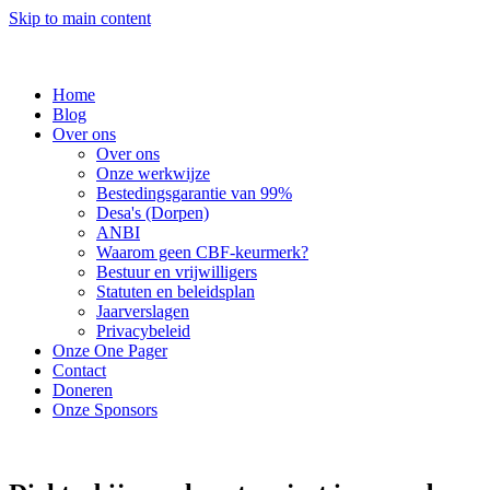
Skip to main content
Home
Blog
Over ons
Over ons
Onze werkwijze
Bestedingsgarantie van 99%
Desa's (Dorpen)
ANBI
Waarom geen CBF-keurmerk?
Bestuur en vrijwilligers
Statuten en beleidsplan
Jaarverslagen
Privacybeleid
Onze One Pager
Contact
Doneren
Onze Sponsors