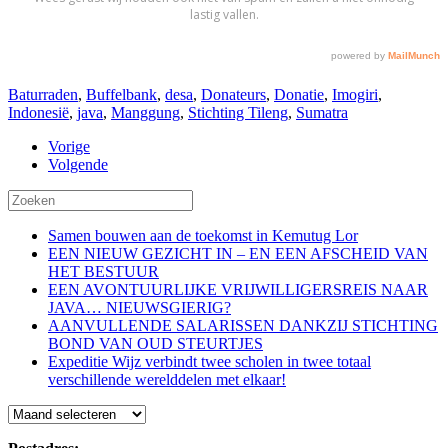
Baturraden
,
Buffelbank
,
desa
,
Donateurs
,
Donatie
,
Imogiri
,
Indonesië
,
java
,
Manggung
,
Stichting Tileng
,
Sumatra
Vorige
Volgende
Samen bouwen aan de toekomst in Kemutug Lor
EEN NIEUW GEZICHT IN – EN EEN AFSCHEID VAN
HET BESTUUR
EEN AVONTUURLIJKE VRIJWILLIGERSREIS NAAR
JAVA… NIEUWSGIERIG?
AANVULLENDE SALARISSEN DANKZIJ STICHTING
BOND VAN OUD STEURTJES
Expeditie Wijz verbindt twee scholen in twee totaal
verschillende werelddelen met elkaar!
Blog