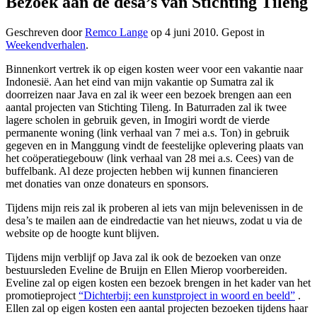
Bezoek aan de desa’s van Stichting Tileng
Geschreven door
Remco Lange
op
4 juni 2010
. Gepost in
Weekendverhalen
.
Binnenkort vertrek ik op eigen kosten weer voor een vakantie naar
Indonesië. Aan het eind van mijn vakantie op Sumatra zal ik
doorreizen naar Java en zal ik weer een bezoek brengen aan een
aantal projecten van Stichting Tileng. In Baturraden zal ik twee
lagere scholen in gebruik geven, in Imogiri wordt de vierde
permanente woning (link verhaal van 7 mei a.s. Ton) in gebruik
gegeven en in Manggung vindt de feestelijke oplevering plaats van
het coöperatiegebouw (link verhaal van 28 mei a.s. Cees) van de
buffelbank. Al deze projecten hebben wij kunnen financieren
met donaties van onze donateurs en sponsors.
Tijdens mijn reis zal ik proberen al iets van mijn belevenissen in de
desa’s te mailen aan de eindredactie van het nieuws, zodat u via de
website op de hoogte kunt blijven.
Tijdens mijn verblijf op Java zal ik ook de bezoeken van onze
bestuursleden Eveline de Bruijn en Ellen Mierop voorbereiden.
Eveline zal op eigen kosten een bezoek brengen in het kader van het
promotieproject
“Dichterbij: een kunstproject in woord en beeld”
.
Ellen zal op eigen kosten een aantal projecten bezoeken tijdens haar