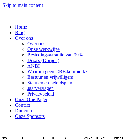
Skip to main content
Home
Blog
Over ons
Over ons
Onze werkwijze
Bestedingsgarantie van 99%
Desa's (Dorpen)
ANBI
Waarom geen CBF-keurmerk?
Bestuur en vrijwilligers
Statuten en beleidsplan
Jaarverslagen
Privacybeleid
Onze One Pager
Contact
Doneren
Onze Sponsors