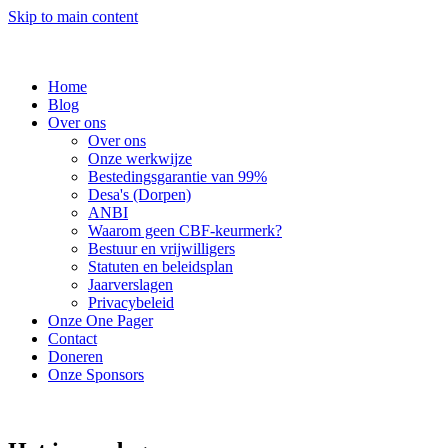
Skip to main content
Home
Blog
Over ons
Over ons
Onze werkwijze
Bestedingsgarantie van 99%
Desa's (Dorpen)
ANBI
Waarom geen CBF-keurmerk?
Bestuur en vrijwilligers
Statuten en beleidsplan
Jaarverslagen
Privacybeleid
Onze One Pager
Contact
Doneren
Onze Sponsors