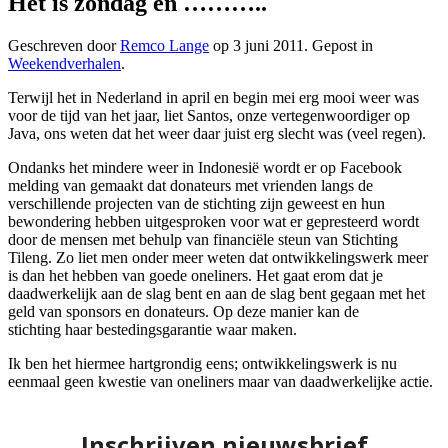
Het is zondag en ………..
Geschreven door
Remco Lange
op
3 juni 2011
. Gepost in
Weekendverhalen
.
Terwijl het in Nederland in april en begin mei erg mooi weer was
voor de tijd van het jaar, liet Santos, onze vertegenwoordiger op
Java, ons weten dat het weer daar juist erg slecht was (veel regen).
Ondanks het mindere weer in Indonesië wordt er op Facebook
melding van gemaakt dat donateurs met vrienden langs de
verschillende projecten van de stichting zijn geweest en hun
bewondering hebben uitgesproken voor wat er gepresteerd wordt
door de mensen met behulp van financiële steun van Stichting
Tileng. Zo liet men onder meer weten dat ontwikkelingswerk meer
is dan het hebben van goede oneliners. Het gaat erom dat je
daadwerkelijk aan de slag bent en aan de slag bent gegaan met het
geld van sponsors en donateurs. Op deze manier kan de
stichting haar bestedingsgarantie waar maken.
Ik ben het hiermee hartgrondig eens; ontwikkelingswerk is nu
eenmaal geen kwestie van oneliners maar van daadwerkelijke actie.