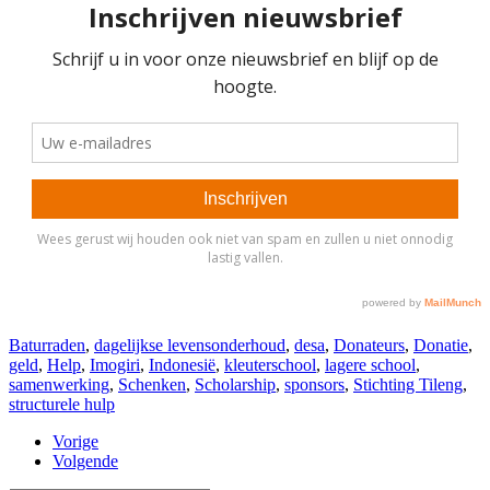
Baturraden
,
dagelijkse levensonderhoud
,
desa
,
Donateurs
,
Donatie
,
geld
,
Help
,
Imogiri
,
Indonesië
,
kleuterschool
,
lagere school
,
samenwerking
,
Schenken
,
Scholarship
,
sponsors
,
Stichting Tileng
,
structurele hulp
Vorige
Volgende