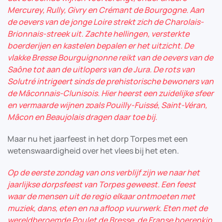
Mercurey, Rully, Givry en Crémant de Bourgogne. Aan
de oevers van de jonge Loire strekt zich de Charolais-
Brionnais-streek uit. Zachte hellingen, versterkte
boerderijen en kastelen bepalen er het uitzicht. De
vlakke Bresse Bourguignonne reikt van de oevers van de
Saône tot aan de uitlopers van de Jura. De rots van
Solutré intrigeert sinds de prehistorische bewoners van
de Mâconnais-Clunisois. Hier heerst een zuidelijke sfeer
en vermaarde wijnen zoals Pouilly-Fuissé, Saint-Véran,
Mâcon en Beaujolais dragen daar toe bij.
Maar nu het jaarfeest in het dorp Torpes met een
wetenswaardigheid over het vlees bij het eten.
Op de eerste zondag van ons verblijf zijn we naar het
jaarlijkse dorpsfeest van Torpes geweest. Een feest
waar de mensen uit de regio elkaar ontmoeten met
muziek, dans, eten en na afloop vuurwerk. Eten met de
wereldberoemde Poulet de Bresse, de Franse boerenkip.