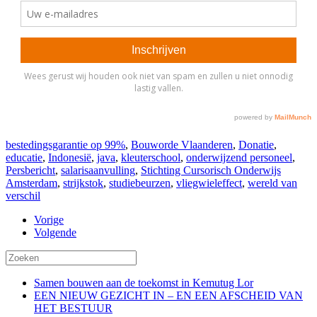
bestedingsgarantie op 99%
,
Bouworde Vlaanderen
,
Donatie
,
educatie
,
Indonesië
,
java
,
kleuterschool
,
onderwijzend personeel
,
Persbericht
,
salarisaanvulling
,
Stichting Cursorisch Onderwijs
Amsterdam
,
strijkstok
,
studiebeurzen
,
vliegwieleffect
,
wereld van
verschil
Vorige
Volgende
Samen bouwen aan de toekomst in Kemutug Lor
EEN NIEUW GEZICHT IN – EN EEN AFSCHEID VAN
HET BESTUUR