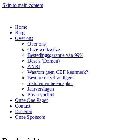
Skip to main content
Home
Blog
Over ons
Over ons
Onze werkwijze
Bestedingsgarantie van 99%
Desa's (Dorpen)
ANBI
Waarom geen CBF-keurmerk?
Bestuur en vrijwilligers
Statuten en beleidsplan
Jaarverslagen
Privacybeleid
Onze One Pager
Contact
Doneren
Onze Sponsors