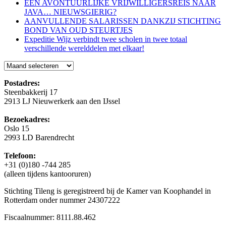
EEN AVONTUURLIJKE VRIJWILLIGERSREIS NAAR
JAVA… NIEUWSGIERIG?
AANVULLENDE SALARISSEN DANKZIJ STICHTING
BOND VAN OUD STEURTJES
Expeditie Wijz verbindt twee scholen in twee totaal
verschillende werelddelen met elkaar!
Blog
Postadres:
Steenbakkerij 17
2913 LJ Nieuwerkerk aan den IJssel
Bezoekadres:
Oslo 15
2993 LD Barendrecht
Telefoon:
+31 (0)180 -744 285
(alleen tijdens kantooruren)
Stichting Tileng is geregistreerd bij de Kamer van Koophandel in
Rotterdam onder nummer 24307222
Fiscaalnummer: 8111.88.462