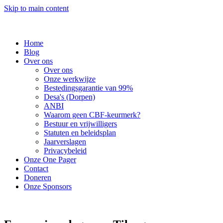
Skip to main content
Home
Blog
Over ons
Over ons
Onze werkwijze
Bestedingsgarantie van 99%
Desa's (Dorpen)
ANBI
Waarom geen CBF-keurmerk?
Bestuur en vrijwilligers
Statuten en beleidsplan
Jaarverslagen
Privacybeleid
Onze One Pager
Contact
Doneren
Onze Sponsors