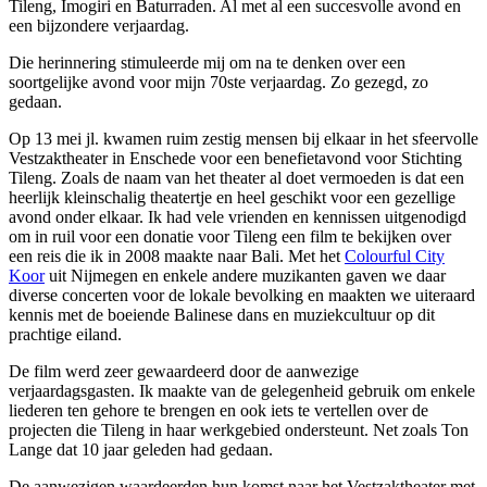
Tileng, Imogiri en Baturraden. Al met al een succesvolle avond en
een bijzondere verjaardag.
Die herinnering stimuleerde mij om na te denken over een
soortgelijke avond voor mijn 70ste verjaardag. Zo gezegd, zo
gedaan.
Op 13 mei jl. kwamen ruim zestig mensen bij elkaar in het sfeervolle
Vestzaktheater in Enschede voor een benefietavond voor Stichting
Tileng. Zoals de naam van het theater al doet vermoeden is dat een
heerlijk kleinschalig theatertje en heel geschikt voor een gezellige
avond onder elkaar. Ik had vele vrienden en kennissen uitgenodigd
om in ruil voor een donatie voor Tileng een film te bekijken over
een reis die ik in 2008 maakte naar Bali. Met het
Colourful City
Koor
uit Nijmegen en enkele andere muzikanten gaven we daar
diverse concerten voor de lokale bevolking en maakten we uiteraard
kennis met de boeiende Balinese dans en muziekcultuur op dit
prachtige eiland.
De film werd zeer gewaardeerd door de aanwezige
verjaardagsgasten. Ik maakte van de gelegenheid gebruik om enkele
liederen ten gehore te brengen en ook iets te vertellen over de
projecten die Tileng in haar werkgebied ondersteunt. Net zoals Ton
Lange dat 10 jaar geleden had gedaan.
De aanwezigen waardeerden hun komst naar het Vestzaktheater met