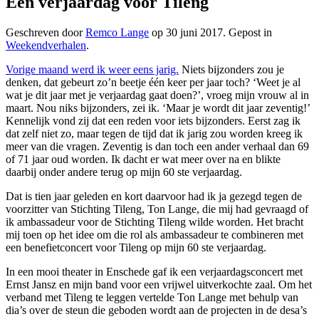
Een verjaardag voor Tileng
Geschreven door
Remco Lange
op
30 juni 2017
. Gepost in
Weekendverhalen
.
Vorige maand werd ik weer eens jarig.
Niets bijzonders zou je
denken, dat gebeurt zo’n beetje één keer per jaar toch? ‘Weet je al
wat je dit jaar met je verjaardag gaat doen?’, vroeg mijn vrouw al in
maart. Nou niks bijzonders, zei ik. ‘Maar je wordt dit jaar zeventig!’
Kennelijk vond zij dat een reden voor iets bijzonders. Eerst zag ik
dat zelf niet zo, maar tegen de tijd dat ik jarig zou worden kreeg ik
meer van die vragen. Zeventig is dan toch een ander verhaal dan 69
of 71 jaar oud worden. Ik dacht er wat meer over na en blikte
daarbij onder andere terug op mijn 60 ste verjaardag.
Dat is tien jaar geleden en kort daarvoor had ik ja gezegd tegen de
voorzitter van Stichting Tileng, Ton Lange, die mij had gevraagd of
ik ambassadeur voor de Stichting Tileng wilde worden. Het bracht
mij toen op het idee om die rol als ambassadeur te combineren met
een benefietconcert voor Tileng op mijn 60 ste verjaardag.
In een mooi theater in Enschede gaf ik een verjaardagsconcert met
Ernst Jansz en mijn band voor een vrijwel uitverkochte zaal. Om het
verband met Tileng te leggen vertelde Ton Lange met behulp van
dia’s over de steun die geboden wordt aan de projecten in de desa’s