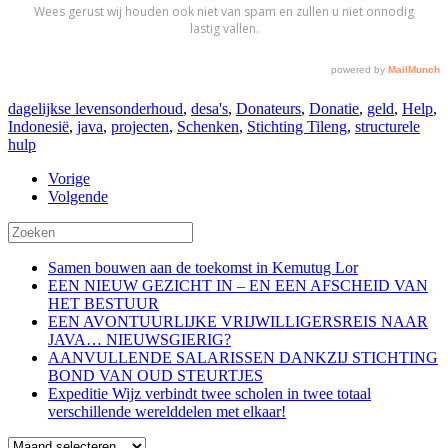
dagelijkse levensonderhoud
,
desa's
,
Donateurs
,
Donatie
,
geld
,
Help
,
Indonesië
,
java
,
projecten
,
Schenken
,
Stichting Tileng
,
structurele
hulp
Vorige
Volgende
Samen bouwen aan de toekomst in Kemutug Lor
EEN NIEUW GEZICHT IN – EN EEN AFSCHEID VAN
HET BESTUUR
EEN AVONTUURLIJKE VRIJWILLIGERSREIS NAAR
JAVA… NIEUWSGIERIG?
AANVULLENDE SALARISSEN DANKZIJ STICHTING
BOND VAN OUD STEURTJES
Expeditie Wijz verbindt twee scholen in twee totaal
verschillende werelddelen met elkaar!
Blog