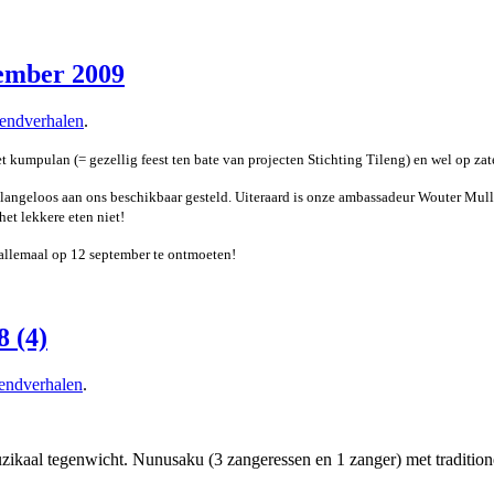
tember 2009
endverhalen
.
et kumpulan (= gezellig feest ten bate van projecten Stichting Tileng) en wel op za
 belangeloos aan ons beschikbaar gesteld. Uiteraard is onze ambassadeur Wouter Mu
het lekkere eten niet!
allemaal op 12 september te ontmoeten!
 (4)
ndverhalen
.
al tegenwicht. Nunusaku (3 zangeressen en 1 zanger) met traditionele