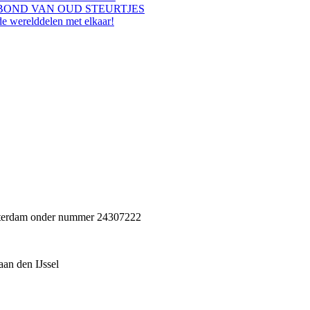
BOND VAN OUD STEURTJES
de werelddelen met elkaar!
Rotterdam onder nummer 24307222
an den IJssel