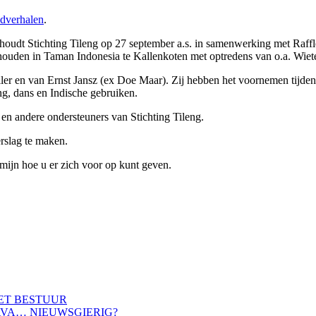
dverhalen
.
oudt Stichting Tileng op 27 september a.s. in samenwerking met Raffle
gehouden in Taman Indonesia te Kallenkoten met optredens van o.a. Wie
ler en van Ernst Jansz (ex Doe Maar). Zij hebben het voornemen tijde
g, dans en Indische gebruiken.
en andere ondersteuners van Stichting Tileng.
rslag te maken.
rmijn hoe u er zich voor op kunt geven.
HET BESTUUR
AVA… NIEUWSGIERIG?