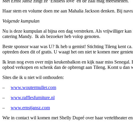
Met Ernst Jansz zingt ze ‘Endless love’ en de zaal mag meesmelten.
Haar stem en volume doen me aan Mahalia Jackson denken. Bij navraag
Volgende kumpulan
Nu is deze kumpulan al bijna een dag verstreken. Als vrijwilliger kan 
catering Mandy. Ik als bezoeker heb volop genoten.
Beste sponsor waar was U? Ik heb u gemist! Stichting Tileng kent ca.
optreden doen dit of gratis. U waagt het om niet te komen mee genieten
Ik leun nog even over mijn keukenbalkon en kijk naar miss Senegal.
opbod verkopen en schenk dan de opbrengt aan Tileng. Komt u dan 
Sites die ik u niet wil onthouden:
–
www.woutermuller.com
–
www.rafflesfurniture.nl
–
www.ernstjansz.com
Wie in contact wil komen met Shelly Dupré over haar verteltheater e