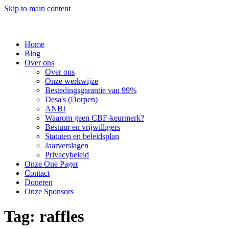
Skip to main content
Home
Blog
Over ons
Over ons
Onze werkwijze
Bestedingsgarantie van 99%
Desa's (Dorpen)
ANBI
Waarom geen CBF-keurmerk?
Bestuur en vrijwilligers
Statuten en beleidsplan
Jaarverslagen
Privacybeleid
Onze One Pager
Contact
Doneren
Onze Sponsors
Tag:
raffles