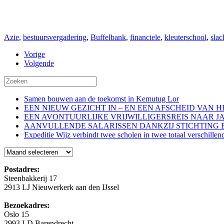
Azie
,
bestuursvergadering
,
Buffelbank
,
financiele
,
kleuterschool
,
slac
Vorige
Volgende
Samen bouwen aan de toekomst in Kemutug Lor
EEN NIEUW GEZICHT IN – EN EEN AFSCHEID VAN 
EEN AVONTUURLIJKE VRIJWILLIGERSREIS NAAR J
AANVULLENDE SALARISSEN DANKZIJ STICHTING 
Expeditie Wijz verbindt twee scholen in twee totaal verschillen
Blog
Postadres:
Steenbakkerij 17
2913 LJ Nieuwerkerk aan den IJssel
Bezoekadres:
Oslo 15
2993 LD Barendrecht