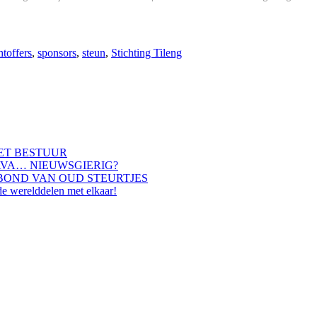
htoffers
,
sponsors
,
steun
,
Stichting Tileng
HET BESTUUR
AVA… NIEUWSGIERIG?
BOND VAN OUD STEURTJES
de werelddelen met elkaar!