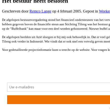
Het bestuur heeft besloten
Geschreven door
Remco Lange
op
4 februari 2005
. Gepost in
Weeke
De afgelopen bestuursvergadering stond het financieel ondersteunen van het vervo
hebben gegeven boven de financiële steun aan Stichting Tileng was het bestuur ge
op de “Buffelbank” kan maar voor een deel worden gehonoreerd. Nieuwe buffel a
De afgelopen beelden uit Azië sloegen er bij mij ook behoorlijk in. Dat er veel 
Tileng ook verder in Indonesië. Wie vindt dat er ook snel een vervolg geven moe
Voor gedetailleerde projectinformatie kunt u terecht op de website. Voor vragen k