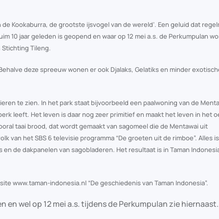
an de Kookaburra, de grootste ijsvogel van de wereld’. Een geluid dat regel
ruim 10 jaar geleden is geopend en waar op 12 mei a.s. de Perkumpulan wo
tichting Tileng.
. Behalve deze spreeuw wonen er ook Djalaks, Gelatiks en minder exotisch
dieren te zien. In het park staat bijvoorbeeld een paalwoning van de Ment
erk leeft. Het leven is daar nog zeer primitief en maakt het leven in het
 vooral taai brood, dat wordt gemaakt van sagomeel die de Mentawai uit
k van het SBS 6 televisie programma “De groeten uit de rimboe”. Alles 
 en de dakpanelen van sagobladeren. Het resultaat is in Taman Indonesia
bsite www.taman-indonesia.nl “De geschiedenis van Taman Indonesia”.
ken en wel op 12 mei a.s. tijdens de Perkumpulan zie hiernaast.