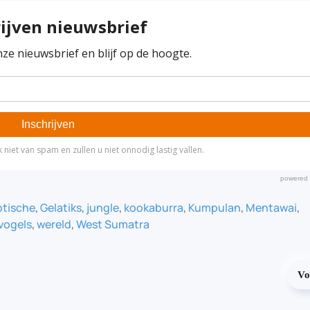
otische
,
Gelatiks
,
jungle
,
kookaburra
,
Kumpulan
,
Mentawai
,
vogels
,
wereld
,
West Sumatra
Vo