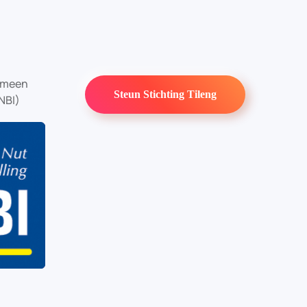
gemeen
Steun Stichting Tileng
NBI)