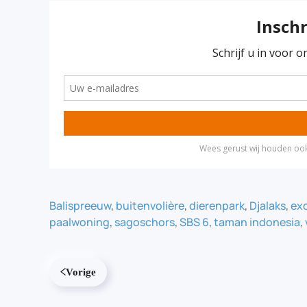
Balispreeuw
,
buitenvolière
,
dierenpark
,
Djalaks
,
ex
paalwoning
,
sagoschors
,
SBS 6
,
taman indonesia
,
Vorige