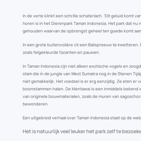
In de verte klinkt een schrille schaterlach. ‘Dit geluid komt v
horen is in het Dierenpark Taman Indonesia. Het park dat nu 
gehouden waarvan de opbrengst geheel ten goede komt aan S
In een grote buitenvolière zit een Balispreeuw te kwetteren
zoals felgekleurde fazanten en pauwen.
In Taman Indonesia zijn niet alleen exotische vogels en zoog
stam die in de jungle van West Sumatra nog in de Stenen Tijdp
niet gemakkelijk. Het voedsel is er erg eenzijdig. Ze eten er
boomstammen halen. De Mentawai is een inmiddels bekend vol
van originele bouwmaterialen, zoals de muren van sagoschors
bewonderen.
Een uitgebreid verhaal over Taman Indonesia staat op de we
Het is natuurlijk veel leuker het park zelf te bezoe