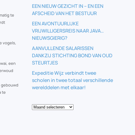
EEN NIEUW GEZICHT IN – EN EEN
AFSCHEID VAN HET BESTUUR
matig te
rdt
EEN AVONTUURLIJKE
VRIJWILLIGERSREIS NAAR JAVA…
NIEUWSGIERIG?
e vogels,
AANVULLENDE SALARISSEN
DANKZIJ STICHTING BOND VAN OUD
STEURTJES
awai, een
 oerwoud
Expeditie Wijz verbindt twee
scholen in twee totaal verschillende
is gebouwd
werelddelen met elkaar!
 te
Blog