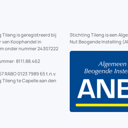
 Tileng is geregistreerd bij
Stichting Tileng is een Al
 van Koophandel in
Nut Beogende Instelling (A
am onder nummer 24307222
ummer: 8111.88.462
57 RABO 0123 7989 65 t.n.v.
g Tileng te Capelle aan den