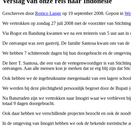
Verslag van onze reis naar Indonesië
Geschreven door
Remco Lange
op
19 september 2008
. Gepost in
We
We vertrokken op zondag 27 juli 2008 met de voorzitter van Stichtin
Via Bogor en Bandung kwamen we na een treinreis van 5 uur aan in 
De ontvangst was zeer gastvrij. De familie Santosa kwam ons van de t
We hebben 7 schitterende dagen bij hun doorgebracht en de omgevin
De heer T. Santosa, die een van de vertegenwoordiger is van Stichting 
ontvangen. Aan alle mensen kon je merken dat ze erg blij zijn dat Sti
Ook hebben we de ingebruikname meegemaakt van een lagere school vo
We werden bij deze plechtigheid persoonlijk begroet door de Bupati 
Na Baturraden zijn we vertrokken naar Imogiri waar we verbleven bij d
totaal 9 dagen doorgebracht.
Ook daar hebben we verschillende projecten bezocht en ook de nood
In de omgeving van Imogiri hebben we ook de bekende toeristische att