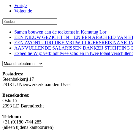
Vorige
Volgende
Samen bouwen aan de toekomst in Kemutug Lor
EEN NIEUW GEZICHT IN – EN EEN AFSCHEID VAN 
EEN AVONTUURLIJKE VRIJWILLIGERSREIS NAAR J
AANVULLENDE SALARISSEN DANKZIJ STICHTING 
Expeditie Wijz verbindt twee scholen in twee totaal verschillen
Blog
Postadres:
Steenbakkerij 17
2913 LJ Nieuwerkerk aan den IJssel
Bezoekadres:
Oslo 15
2993 LD Barendrecht
Telefoon:
+31 (0)180 -744 285
(alleen tijdens kantooruren)