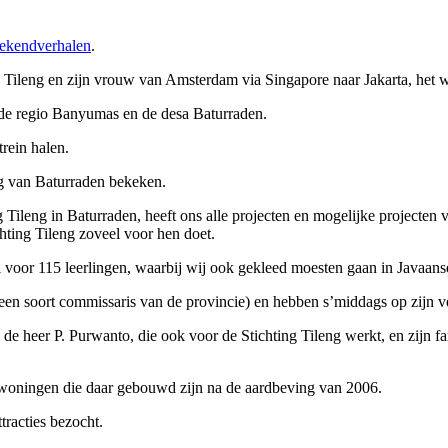
ekendverhalen
.
g Tileng en zijn vrouw van Amsterdam via Singapore naar Jakarta, het 
de regio Banyumas en de desa Baturraden.
rein halen.
g van Baturraden bekeken.
Tileng in Baturraden, heeft ons alle projecten en mogelijke projecten v
chting Tileng zoveel voor hen doet.
or 115 leerlingen, waarbij wij ook gekleed moesten gaan in Javaanse
(een soort commissaris van de provincie) en hebben s’middags op zijn 
e heer P. Purwanto, die ook voor de Stichting Tileng werkt, en zijn fam
woningen die daar gebouwd zijn na de aardbeving van 2006.
racties bezocht.