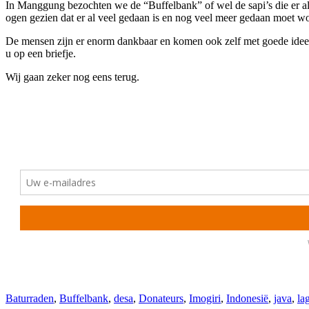
In Manggung bezochten we de “Buffelbank” of wel de sapi’s die er all
ogen gezien dat er al veel gedaan is en nog veel meer gedaan moet w
De mensen zijn er enorm dankbaar en komen ook zelf met goede ideeën 
u op een briefje.
Wij gaan zeker nog eens terug.
Baturraden
,
Buffelbank
,
desa
,
Donateurs
,
Imogiri
,
Indonesië
,
java
,
la