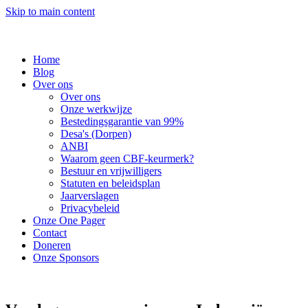
Skip to main content
Home
Blog
Over ons
Over ons
Onze werkwijze
Bestedingsgarantie van 99%
Desa's (Dorpen)
ANBI
Waarom geen CBF-keurmerk?
Bestuur en vrijwilligers
Statuten en beleidsplan
Jaarverslagen
Privacybeleid
Onze One Pager
Contact
Doneren
Onze Sponsors