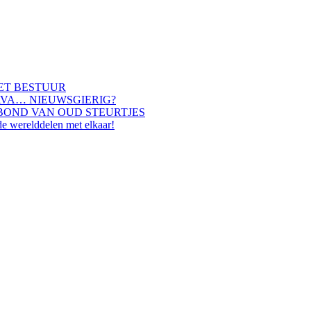
HET BESTUUR
AVA… NIEUWSGIERIG?
BOND VAN OUD STEURTJES
de werelddelen met elkaar!