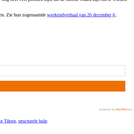
kenen. Zie hun zogenaamde
weekendverhaal van 26 december jl
..
ng Tileng
,
structurele hulp