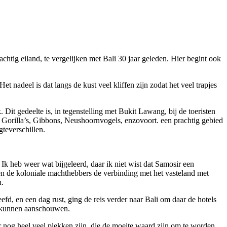
htig eiland, te vergelijken met Bali 30 jaar geleden. Hier begint ook
 nadeel is dat langs de kust veel kliffen zijn zodat het veel trapjes
Dit gedeelte is, in tegenstelling met Bukit Lawang, bij de toeristen
 Gorilla’s, Gibbons, Neushoornvogels, enzovoort. een prachtig gebied
teverschillen.
Ik heb weer wat bijgeleerd, daar ik niet wist dat Samosir een
en de koloniale machthebbers de verbinding met het vasteland met
n.
fd, en een dag rust, ging de reis verder naar Bali om daar de hotels
n kunnen aanschouwen.
 nog heel veel plekken zijn, die de moeite waard zijn om te worden