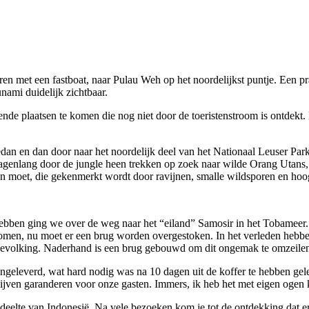
n met een fastboat, naar Pulau Weh op het noordelijkst puntje. Een prac
nami duidelijk zichtbaar.
 plaatsen te komen die nog niet door de toeristenstroom is ontdekt. Het
an en dan door naar het noordelijk deel van het Nationaal Leuser Park. 
agenlang door de jungle heen trekken op zoek naar wilde Orang Utans,
 moet, die gekenmerkt wordt door ravijnen, smalle wildsporen en hoog
hebben ging we over de weg naar het “eiland” Samosir in het Tobameer. 
komen, nu moet er een brug worden overgestoken. In het verleden hebb
 bevolking. Naderhand is een brug gebouwd om dit ongemak te omzeile
ngeleverd, wat hard nodig was na 10 dagen uit de koffer te hebben gelee
blijven garanderen voor onze gasten. Immers, ik heb het met eigen oge
deelte van Indonesië. Na vele bezoeken kom je tot de ontdekking dat er