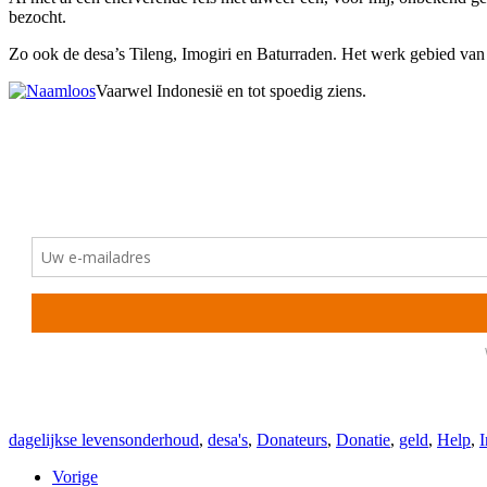
bezocht.
Zo ook de desa’s Tileng, Imogiri en Baturraden. Het werk gebied van 
Vaarwel Indonesië en tot spoedig ziens.
dagelijkse levensonderhoud
,
desa's
,
Donateurs
,
Donatie
,
geld
,
Help
,
I
Vorige