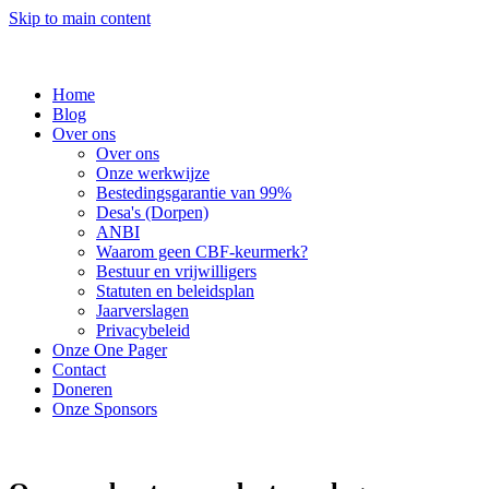
Skip to main content
Home
Blog
Over ons
Over ons
Onze werkwijze
Bestedingsgarantie van 99%
Desa's (Dorpen)
ANBI
Waarom geen CBF-keurmerk?
Bestuur en vrijwilligers
Statuten en beleidsplan
Jaarverslagen
Privacybeleid
Onze One Pager
Contact
Doneren
Onze Sponsors