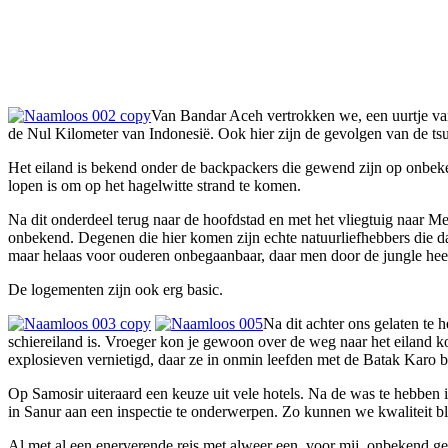
Van Bandar Aceh vertrokken we, een uurtje vare
de Nul Kilometer van Indonesië. Ook hier zijn de gevolgen van de tsu
Het eiland is bekend onder de backpackers die gewend zijn op onbekende
lopen is om op het hagelwitte strand te komen.
Na dit onderdeel terug naar de hoofdstad en met het vliegtuig naar Med
onbekend. Degenen die hier komen zijn echte natuurliefhebbers die d
maar helaas voor ouderen onbegaanbaar, daar men door de jungle heen
De logementen zijn ook erg basic.
Na dit achter ons gelaten te 
schiereiland is. Vroeger kon je gewoon over de weg naar het eiland 
explosieven vernietigd, daar ze in onmin leefden met de Batak Karo
Op Samosir uiteraard een keuze uit vele hotels. Na de was te hebben i
in Sanur aan een inspectie te onderwerpen. Zo kunnen we kwaliteit 
Al met al een enerverende reis met alweer een, voor mij, onbekend ge