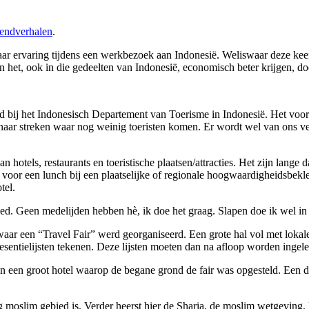
endverhalen
.
aar ervaring tijdens een werkbezoek aan Indonesië. Weliswaar deze keer
het, ook in die gedeelten van Indonesië, economisch beter krijgen, doo
nd bij het Indonesisch Departement van Toerisme in Indonesië. Het voo
naar streken waar nog weinig toeristen komen. Er wordt wel van ons ve
tels, restaurants en toeristische plaatsen/attracties. Het zijn lange da
 voor een lunch bij een plaatselijke of regionale hoogwaardigheidsbek
tel.
ed. Geen medelijden hebben hè, ik doe het graag. Slapen doe ik wel in h
ar een “Travel Fair” werd georganiseerd. Een grote hal vol met lokale 
esentielijsten tekenen. Deze lijsten moeten dan na afloop worden inge
 een groot hotel waarop de begane grond de fair was opgesteld. Een dr
g moslim gebied is. Verder heerst hier de Sharia, de moslim wetgeving