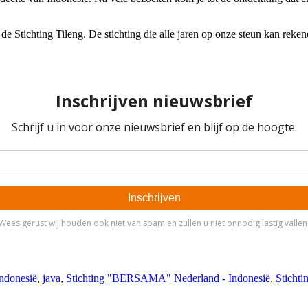
de Stichting Tileng. De stichting die alle jaren op onze steun kan re
ndonesië
,
java
,
Stichting "BERSAMA" Nederland - Indonesië
,
Stichti