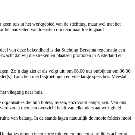
 geen reis in het werkgebied van de stichting, maar wel met het
r het aanzetten van toeristen om daar naar toe te gaan!
rdeel van deze bekendheid is dat Stichting Bersama regelmatig een
rwacht dat wij die streken en plaatsen promoten in Nederland en
gen. Zo’n dag ziet er als volgt uit: om 06.00 uur ontbijt en om 06.30
leder(s). Lunchen met begroetingen en vele lange speeches. Meestal
et vliegtuig naar huis.
organisaties die hun hotels, reizen, enzovoort aanprijzen. Van ons
leverd zodat men een overzicht heeft van elkanders aanwezigheid.
ukte van belang. In de stands lagen natuurlijk de mooie folders mooi
. De dames dragen geen korte rokken en moeten schrijlings achterop