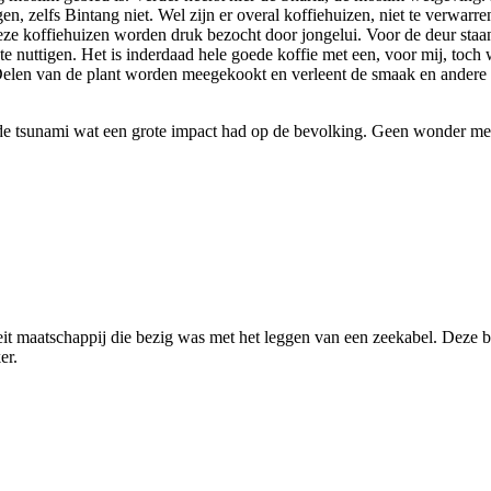
gen, zelfs Bintang niet. Wel zijn er overal koffiehuizen, niet te verwa
ze koffiehuizen worden druk bezocht door jongelui. Voor de deur staan
e nuttigen. Het is inderdaad hele goede koffie met een, voor mij, toc
 Delen van de plant worden meegekookt en verleent de smaak en andere 
n de tsunami wat een grote impact had op de bevolking. Geen wonder me
teit maatschappij die bezig was met het leggen van een zeekabel. Deze 
er.