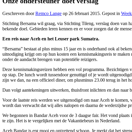
Onze ondersteuner doet verslag
Geschreven door
Remco Lange
op
26 februari 2015
. Gepost in
Week
Stichting Bersama wil graag, via Stichting Tileng, verslag doen van h
bekende doel. Gebieden leren kennen en er voor zorgen dat de mensen 
Een reis naar Aceh en het Leuser park Sumatra.
“Bersama” bestaat al plus minus 15 jaar en is onderhand ook al beke
uitnodiging krijgt om op hun kosten een kennismakingsreis te maken 
onder de aandacht brengen van potentiële reizigers.
Deze kennismakingsreizen hebben een vol programma. Bezichtigen van ho
op stap. De lunch wordt tussendoor genuttigd of je wordt uitgenodigd
zijn we dan, na een officieel diner, om plusminus 23.00 terug in het ho
Dan volgt aantekeningen uitwerken, thuisfront inlichten en dan naar b
Voor de laatste reis werden we uitgenodigd om naar Aceh te komen, wa
wordt dan verwacht dat wij alles nalopen en daarna de wederzijdse pr
We begonnen in Bandar Aceh voor de 3 daagse fair. Het vond plaats in
te zijn. Het is te vergelijken met de Vakantiebeurs in Nederland.
Aceh Bandar is erg mooi en ontzettend schoon. Je merkt dat het stren