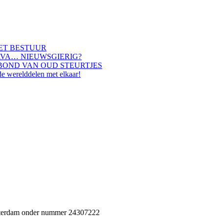
HET BESTUUR
AVA… NIEUWSGIERIG?
BOND VAN OUD STEURTJES
de werelddelen met elkaar!
Rotterdam onder nummer 24307222