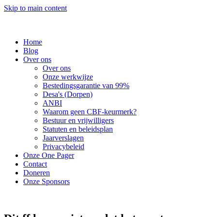
Skip to main content
Home
Blog
Over ons
Over ons
Onze werkwijze
Bestedingsgarantie van 99%
Desa's (Dorpen)
ANBI
Waarom geen CBF-keurmerk?
Bestuur en vrijwilligers
Statuten en beleidsplan
Jaarverslagen
Privacybeleid
Onze One Pager
Contact
Doneren
Onze Sponsors