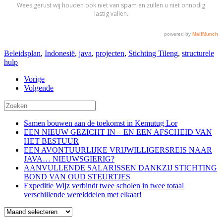
Beleidsplan
,
Indonesië
,
java
,
projecten
,
Stichting Tileng
,
structurele
hulp
Vorige
Volgende
Samen bouwen aan de toekomst in Kemutug Lor
EEN NIEUW GEZICHT IN – EN EEN AFSCHEID VAN
HET BESTUUR
EEN AVONTUURLIJKE VRIJWILLIGERSREIS NAAR
JAVA… NIEUWSGIERIG?
AANVULLENDE SALARISSEN DANKZIJ STICHTING
BOND VAN OUD STEURTJES
Expeditie Wijz verbindt twee scholen in twee totaal
verschillende werelddelen met elkaar!
Blog