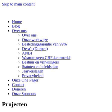
Skip to main content
Home
Blog
Over ons
Over ons
Onze werkwijze
Bestedingsgarantie van 99%
Desa's (Dorpen)
ANBI
Waarom geen CBF-keurmerk?
Bestuur en vrijwilligers
Statuten en beleidsplan
Jaarverslagen
Privacybeleid
Onze One Pager
Contact
Doneren
Onze Sponsors
Projecten