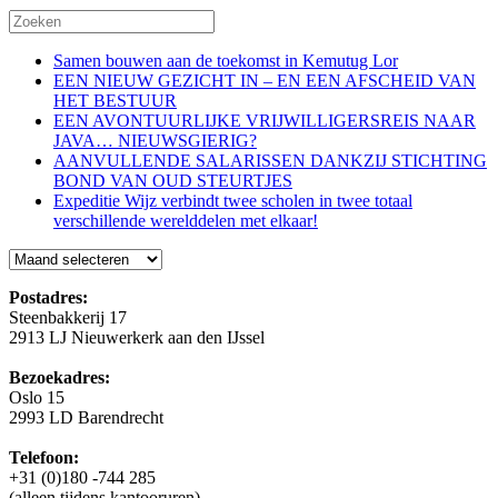
Samen bouwen aan de toekomst in Kemutug Lor
EEN NIEUW GEZICHT IN – EN EEN AFSCHEID VAN
HET BESTUUR
EEN AVONTUURLIJKE VRIJWILLIGERSREIS NAAR
JAVA… NIEUWSGIERIG?
AANVULLENDE SALARISSEN DANKZIJ STICHTING
BOND VAN OUD STEURTJES
Expeditie Wijz verbindt twee scholen in twee totaal
verschillende werelddelen met elkaar!
Blog
Postadres:
Steenbakkerij 17
2913 LJ Nieuwerkerk aan den IJssel
Bezoekadres:
Oslo 15
2993 LD Barendrecht
Telefoon:
+31 (0)180 -744 285
(alleen tijdens kantooruren)