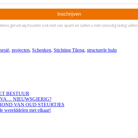
nesië
,
projecten
,
Schenken
,
Stichting Tileng
,
structurele hulp
HET BESTUUR
AVA… NIEUWSGIERIG?
BOND VAN OUD STEURTJES
de werelddelen met elkaar!