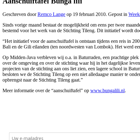
Aanschuiftafel Bunga lili
Geschreven door
Remco Lange
op
19 februari 2010
. Gepost in
Week
Sinds vorige maand bestaat de mogelijkheid om eens per twee maanden
bestemd voor het werk van de Stichting Tileng. Dit initiatief wordt do
“Het initiatief voor de aanschuiftafel is ontstaan tijdens een reis in 
Bali en de Gili eilanden (ten noordwesten van Lombok). Het werd een 
Op Midden-Java verbleven wij o.a. in Baturraden, een prachtige plek
over de omgeving en over de stichting waar hij in het dagelijkse leve
projecten van de stichting aan ons liet zien, een lagere school in Ba
besloten we de Stichting Tileng op een niet alledaagse manier te onde
opbrengst naar de Stichting Tileng gaat.”
Meer informatie over de “aanschuiftafel” op
www.bungalili.nl
.