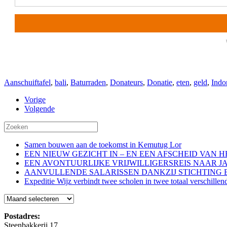
Aanschuiftafel
,
bali
,
Baturraden
,
Donateurs
,
Donatie
,
eten
,
geld
,
Indo
Vorige
Volgende
Samen bouwen aan de toekomst in Kemutug Lor
EEN NIEUW GEZICHT IN – EN EEN AFSCHEID VAN 
EEN AVONTUURLIJKE VRIJWILLIGERSREIS NAAR J
AANVULLENDE SALARISSEN DANKZIJ STICHTING 
Expeditie Wijz verbindt twee scholen in twee totaal verschillen
Blog
Postadres:
Steenbakkerij 17