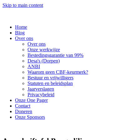
Skip to main content
Home
Blog
Over ons
Over ons
Onze werkwijze
Bestedingsgarantie van 99%
Desa's (Dorpen)
ANBI
Waarom geen CBF-keurmerk?
Bestuur en vrijwilligers
Statuten en beleidsplan
Jaarverslagen
Privacybeleid
Onze One Pager
Contact
Doneren
Onze Sponsors