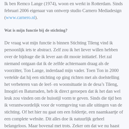
Ik ben Remco Lange (1974), woon en werkt in Rotterdam. Sinds
februari 2006 eigenaar van ontwerp studio Carnero Mediadesign
(
www.carnero.nl
).
Wat is mijn functie bij de stichting?
De vraag wat mijn functie is binnen Stichting Tileng vind ik
persoonlijk iets te abstract. Zelf zou ik het liever willen hebben
over de bijdrage die ik lever aan dit mooie initiatief. Het zal
niemand ontgaan dat ik de zelfde achternaam draag als de
voorzitter, Ton Lange, inderdaad mijn vader. Toen Ton in 2000
vertelde dat hij een stichting op ging richten met als doelstelling
het verbeteren van de leef- en woonsituatie in de desa’s Tileng,
Imogiri en Baturraden, heb ik direct geroepen dat ik het dan wel
leuk zou vinden om de huisstijl vorm te geven. Sinds die tijd ben
ik verantwoordelijk voor de vormgeving van alle uitingen van de
stichting. Of het hier nu gaat om een foldertje, een naamkaartje of
een complete website. Dit alles doe ik natuurlijk geheel
belangeloos. Maar bovenal met trots. Zeker om dat we nu haast