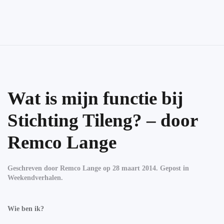
Skip to main content
Wat is mijn functie bij
Stichting Tileng? – door
Remco Lange
Geschreven door
Remco Lange
op
28 maart 2014
. Gepost in
Weekendverhalen
.
Wie ben ik?