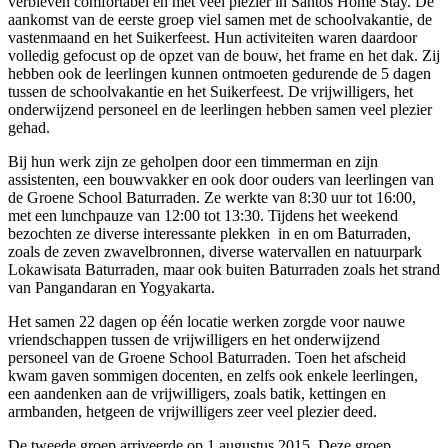
verbleven comfortabel en met veel plezier in Santos Home Stay. De
aankomst van de eerste groep viel samen met de schoolvakantie, de
vastenmaand en het Suikerfeest. Hun activiteiten waren daardoor
volledig gefocust op de opzet van de bouw, het frame en het dak. Zij
hebben ook de leerlingen kunnen ontmoeten gedurende de 5 dagen
tussen de schoolvakantie en het Suikerfeest. De vrijwilligers, het
onderwijzend personeel en de leerlingen hebben samen veel plezier
gehad.
Bij hun werk zijn ze geholpen door een timmerman en zijn
assistenten, een bouwvakker en ook door ouders van leerlingen van
de Groene School Baturraden. Ze werkte van 8:30 uur tot 16:00,
met een lunchpauze van 12:00 tot 13:30. Tijdens het weekend
bezochten ze diverse interessante plekken in en om Baturraden,
zoals de zeven zwavelbronnen, diverse watervallen en natuurpark
Lokawisata Baturraden, maar ook buiten Baturraden zoals het strand
van Pangandaran en Yogyakarta.
Het samen 22 dagen op één locatie werken zorgde voor nauwe
vriendschappen tussen de vrijwilligers en het onderwijzend
personeel van de Groene School Baturraden. Toen het afscheid
kwam gaven sommigen docenten, en zelfs ook enkele leerlingen,
een aandenken aan de vrijwilligers, zoals batik, kettingen en
armbanden, hetgeen de vrijwilligers zeer veel plezier deed.
De tweede groep arriveerde op 1 augustus 2015. Deze groep