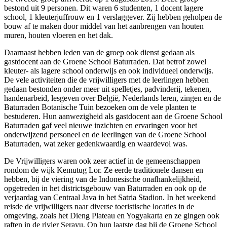
bestond uit 9 personen. Dit waren 6 studenten, 1 docent lagere
school, 1 kleuterjuffrouw en 1 verslaggever. Zij hebben geholpen de
bouw af te maken door middel van het aanbrengen van houten
muren, houten vloeren en het dak.
Daarnaast hebben leden van de groep ook dienst gedaan als
gastdocent aan de Groene School Baturraden. Dat betrof zowel
kleuter- als lagere school onderwijs en ook individueel onderwijs.
De vele activiteiten die de vrijwilligers met de leerlingen hebben
gedaan bestonden onder meer uit spelletjes, padvinderij, tekenen,
handenarbeid, lesgeven over België, Nederlands leren, zingen en de
Baturraden Botanische Tuin bezoeken om de vele planten te
bestuderen. Hun aanwezigheid als gastdocent aan de Groene School
Baturraden gaf veel nieuwe inzichten en ervaringen voor het
onderwijzend personeel en de leerlingen van de Groene School
Baturraden, wat zeker gedenkwaardig en waardevol was.
De Vrijwilligers waren ook zeer actief in de gemeenschappen
rondom de wijk Kemutug Lor. Ze eerde traditionele dansen en
hebben, bij de viering van de Indonesische onafhankelijkheid,
opgetreden in het districtsgebouw van Baturraden en ook op de
verjaardag van Centraal Java in het Satria Stadion. In het weekend
reisde de vrijwilligers naar diverse toeristische locaties in de
omgeving, zoals het Dieng Plateau en Yogyakarta en ze gingen ook
raften in de rivier Serayu. Op hun laatste dag bij de Groene School