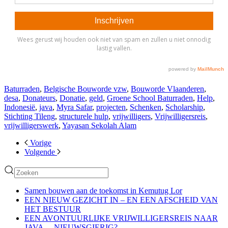
Baturraden
,
Belgische Bouworde vzw
,
Bouworde Vlaanderen
,
desa
,
Donateurs
,
Donatie
,
geld
,
Groene School Baturraden
,
Help
,
Indonesië
,
java
,
Myra Safar
,
projecten
,
Schenken
,
Scholarship
,
Stichting Tileng
,
structurele hulp
,
vrijwilligers
,
Vrijwilligersreis
,
vrijwilligerswerk
,
Yayasan Sekolah Alam
Vorige
Volgende
Samen bouwen aan de toekomst in Kemutug Lor
EEN NIEUW GEZICHT IN – EN EEN AFSCHEID VAN
HET BESTUUR
EEN AVONTUURLIJKE VRIJWILLIGERSREIS NAAR
JAVA… NIEUWSGIERIG?