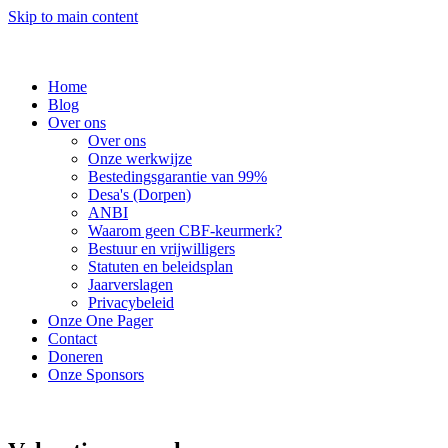
Skip to main content
Home
Blog
Over ons
Over ons
Onze werkwijze
Bestedingsgarantie van 99%
Desa's (Dorpen)
ANBI
Waarom geen CBF-keurmerk?
Bestuur en vrijwilligers
Statuten en beleidsplan
Jaarverslagen
Privacybeleid
Onze One Pager
Contact
Doneren
Onze Sponsors