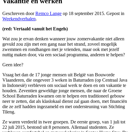
Vakantie en werken
Geschreven door
Remco Lange
op
18 september 2015
. Gepost in
Weekendverhalen
.
(red: Vertaald vanuit het Engels)
Wat zou je ervan denken wanneer jouw zomervakantie niet alleen
gevuld zou zijn met een gang naar het strand, zoveel mogelijk
zwemmen en rondhangen met je vrienden, maar ook met jezelf
nuttig maken door, via een sociaal programma, anderen te helpen?
Geen idee?
Vraag het dan de 17 jonge mensen uit België van Bouworde
Vlaanderen, die ongeveer 3 weken in Baturraden (op Centraal Java
in Indonesië) verbleven om sociaal werk te doen en om vakantie te
houden. Zeventien geweldige jonge mensen, die naar de Groene
School Baturraden kwamen om te helpen een traditioneel gebouw
neer te zetten, dat als klaslokaal dienst zal gaan doen, met financiën
die ze zelf hadden ingezameld en met ondersteuning van Stichting
Tileng.
Ze waren verdeeld in twee groepen. De eerste groep, van 1 juli tot
22 juli 2015, bestond uit 8 personen. Allemaal studenten. Ze