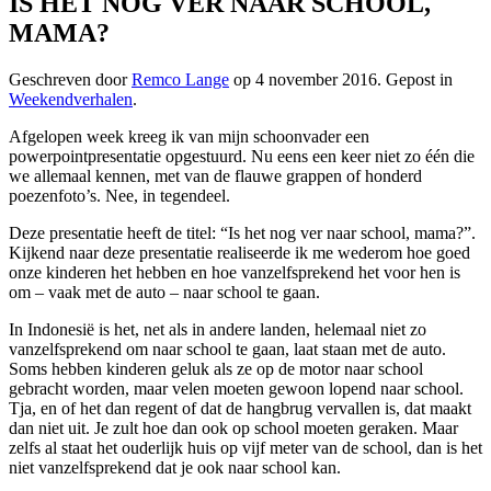
IS HET NOG VER NAAR SCHOOL,
MAMA?
Geschreven door
Remco Lange
op
4 november 2016
. Gepost in
Weekendverhalen
.
Afgelopen week kreeg ik van mijn schoonvader een
powerpointpresentatie opgestuurd. Nu eens een keer niet zo één die
we allemaal kennen, met van de flauwe grappen of honderd
poezenfoto’s. Nee, in tegendeel.
Deze presentatie heeft de titel: “Is het nog ver naar school, mama?”.
Kijkend naar deze presentatie realiseerde ik me wederom hoe goed
onze kinderen het hebben en hoe vanzelfsprekend het voor hen is
om – vaak met de auto – naar school te gaan.
In Indonesië is het, net als in andere landen, helemaal niet zo
vanzelfsprekend om naar school te gaan, laat staan met de auto.
Soms hebben kinderen geluk als ze op de motor naar school
gebracht worden, maar velen moeten gewoon lopend naar school.
Tja, en of het dan regent of dat de hangbrug vervallen is, dat maakt
dan niet uit. Je zult hoe dan ook op school moeten geraken. Maar
zelfs al staat het ouderlijk huis op vijf meter van de school, dan is het
niet vanzelfsprekend dat je ook naar school kan.