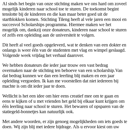
Al sinds het begin van onze stichting maken we ons hard om zoveel
mogelijk kinderen naar school toe te sturen. De toekomst begint
tenslotte bij de kinderen en die kan maar beter goed uit de
startblokken komen. Stichting Tileng heeft al vele jaren een mooi en
succesvol Scholarships programma. Hiermee maken we het
mogelijk om, dankzij onze donateurs, kinderen naar school te sturen
of zelfs een opleiding aan de universiteit te volgen.
Dit heeft al veel goeds opgeleverd, wat te denken van een dokter en
onlangs is weer één van de studenten met vlag en wimpel geslaagd.
Volgende week vrijdag het verhaal daarover.
We hebben donateurs die ieder jaar trouw een vast bedrag
overmaken naar de stichting ten behoeve van een scholarship.Van
dat bedrag kunnen we dan een leerling blij maken en een jaar
opleiding vergoeden. Ik kan me voorstellen dat niet iedereen bij
machte is om dit ieder jaar te doen.
Wellicht is het een idee om hier eens creatief mee om te gaan en
eens te kijken of u met vrienden het geld bij elkaar kunt krijgen om
één leerling naar school te sturen. Het bewaren of opsparen van de
statiegeld-bonnetjes kan natuurlijk ook.
Met andere woorden, er zijn genoeg mogelijkheden om iets goeds te
doen. Wij zijn blij met iedere bijdrage. Als u ervoor kiest om uw