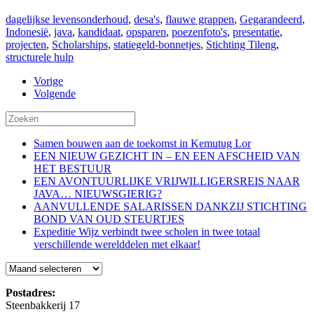
dagelijkse levensonderhoud
,
desa's
,
flauwe grappen
,
Gegarandeerd
,
Indonesië
,
java
,
kandidaat
,
opsparen
,
poezenfoto's
,
presentatie
,
projecten
,
Scholarships
,
statiegeld-bonnetjes
,
Stichting Tileng
,
structurele hulp
Vorige
Volgende
Samen bouwen aan de toekomst in Kemutug Lor
EEN NIEUW GEZICHT IN – EN EEN AFSCHEID VAN
HET BESTUUR
EEN AVONTUURLIJKE VRIJWILLIGERSREIS NAAR
JAVA… NIEUWSGIERIG?
AANVULLENDE SALARISSEN DANKZIJ STICHTING
BOND VAN OUD STEURTJES
Expeditie Wijz verbindt twee scholen in twee totaal
verschillende werelddelen met elkaar!
Blog
Postadres:
Steenbakkerij 17