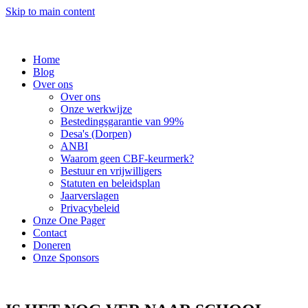
Skip to main content
Home
Blog
Over ons
Over ons
Onze werkwijze
Bestedingsgarantie van 99%
Desa's (Dorpen)
ANBI
Waarom geen CBF-keurmerk?
Bestuur en vrijwilligers
Statuten en beleidsplan
Jaarverslagen
Privacybeleid
Onze One Pager
Contact
Doneren
Onze Sponsors