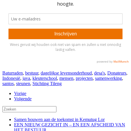
Baturraden
,
bestuur
,
dagelijkse levensonderhoud
,
desa's
,
Donateurs
,
Indonesië
,
java
,
kleuterschool
,
mensen
,
projecten
,
samenwerking
,
santos
,
steunen
,
Stichting Tileng
Vorige
Volgende
Samen bouwen aan de toekomst in Kemutug Lor
EEN NIEUW GEZICHT IN – EN EEN AFSCHEID VAN
HET BESTUUR