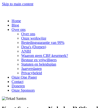
Skip to main content
Home
Blog
Over ons
Over ons
Onze werkwijze
Bestedingsgarantie van 99%
Desa's (Dorpen)
ANBI
Waarom geen CBF-keurmerk?
Bestuur en vrijwilligers
Statuten en beleidsplan
Jaarverslagen
Privacybeleid
Onze One Pager
Contact
Doneren
Onze Sponsors