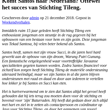
Komt Santos naar Nederland? Oftewel
het succes van Stichting Tileng.
Geschreven door
admin
op
21 december 2018
. Gepost in
Weekendverhalen
.
Inmiddels ruim 15 jaar geleden heeft Stichting Tileng een
enthousiaste jongeman een steuntje in de rug gegeven bij het
opbouwen van een bestaan voor hem en zijn gezin. Deze jongeman
was Tekad Santosa, bij velen beter bekend als Santos.
Santos heeft, samen met zijn vrouw Succi, in die jaren heel hard
gewerkt aan de opbouw van zijn droom, Warung Putri Gunung.
Een fantastische eetgelegenheid waar voortreffelijke Javaanse
specialiteiten gegeten kunnen worden. Zodra Santos financieel voor
zichzelf kon zorgen heeft Stichting Tileng de materiële ondersteuning
uiteraard beëindigd, maar we zijn Santos in al die jaren blijven
ondersteunen met raad en daad en door aan iedereen te vertellen
hoe lekker je bij Santos en Succi kan eten.
Het is hartverwarmend om te zien dat Santos altijd het gevoel heeft
gehouden dat hij iets terug zou moeten doen voor de stichting en
bovenal voor ‘zijn’ Baturraden. Hij heeft dat gedaan door zich altijd
met hart en ziel in te zetten als contactpersoon en coördinator op
Java voor Stichting Tileng, en door het aannemen van zoveel