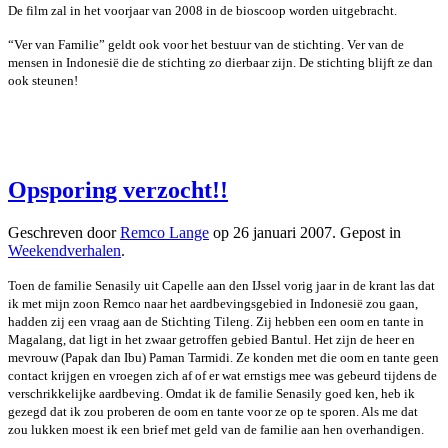
De film zal in het voorjaar van 2008 in de bioscoop worden uitgebracht.
“Ver van Familie” geldt ook voor het bestuur van de stichting. Ver van de
mensen in Indonesië die de stichting zo dierbaar zijn. De stichting blijft ze dan
ook steunen!
Opsporing verzocht!!
Geschreven door
Remco Lange
op
26 januari 2007
. Gepost in
Weekendverhalen
.
Toen de familie Senasily uit Capelle aan den IJssel vorig jaar in de krant las dat
ik met mijn zoon Remco naar het aardbevingsgebied in Indonesië zou gaan,
hadden zij een vraag aan de Stichting Tileng. Zij hebben een oom en tante in
Magalang, dat ligt in het zwaar getroffen gebied Bantul. Het zijn de heer en
mevrouw (Papak dan Ibu) Paman Tarmidi. Ze konden met die oom en tante geen
contact krijgen en vroegen zich af of er wat ernstigs mee was gebeurd tijdens de
verschrikkelijke aardbeving. Omdat ik de familie Senasily goed ken, heb ik
gezegd dat ik zou proberen de oom en tante voor ze op te sporen. Als me dat
zou lukken moest ik een brief met geld van de familie aan hen overhandigen.