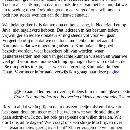
Toch realiseer ik me
,
en daarmee ook de rest van het bestuur, dat we
nu te weinig doen. Ook niet goed, maar vergeef ons
,
wij moeten
toch nog steeds wennen aan de nieuwe situatie.
Wat belangrijker is, is dat we qua enthousiasme, in Nederland en op
Java, niet ingeleverd hebben. Dat iedereen in het bestuur, iedere
vrijwilliger en iedere donateur er nog steeds vol voor wil gaan.
Vergeet daarbij niet dat we een toename hebben in het aantal
K
umpulans dat we mogen organiseren. Kumpulans die goed
bezocht worden, waar bezoekers blij van worden
, waar
geïnteresseerden met ons van gedachte kunnen wisselen
en waar we
veel geld voor onze mooie stichting op mogen halen. In oktober, de
28e om precies te zijn
,
is er weer een gezellig Kumpulan in Den
Haag. Voor meer informatie verwijs ik u graag naar deze
pagina
.
Foto: Een aantal leraren in overleg tijdens hun maandelijkse m
Ik zei u al dat we begrijpen dat u ons een beetje mist
en d
at we ons
best gaan doen om meer over het wel en wee van de stichting
te
gaan schrijven. Ik zou het ook graag eens om willen draaien. Wie
durft ons uit te dagen? Wie vraagt ons een stukje te schrijven over
iets waar u nieuwsgierig over bent? Zijn er vragen die we kunnen