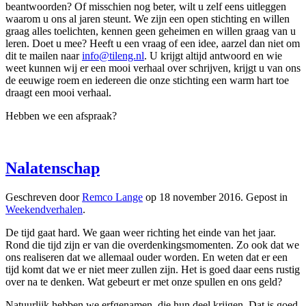
beantwoorden? Of misschien nog beter, wilt u zelf eens uitleggen
waarom u ons al jaren steunt. We zijn een open stichting en willen
graag alles toelichten, kennen geen geheimen en willen graag van u
leren. Doet u mee? Heeft u een vraag of een idee, aarzel dan niet om
dit te mailen naar
info@tileng.nl
. U krijgt altijd antwoord en wie
weet kunnen wij er een mooi verhaal over schrijven, krijgt u van ons
de eeuwige roem en
iedereen
die onze stichting een warm hart toe
dr
a
ag
t
een mooi verhaal.
Hebben we een afspraak?
Nalatenschap
Geschreven door
Remco Lange
op
18 november 2016
. Gepost in
Weekendverhalen
.
De tijd gaat hard. We gaan weer richting het einde van het jaar.
Rond die tijd zijn er van die overdenkingsmomenten. Zo ook dat we
ons realiseren dat we allemaal ouder worden. En weten dat er een
tijd komt dat we er niet meer zullen zijn. Het is goed daar eens rustig
over na te denken. Wat gebeurt er met onze spullen en ons geld?
Natuurlijk hebben we erfgenamen, die hun deel krijgen. Dat is goed