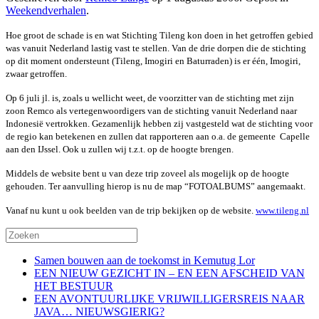
Weekendverhalen
.
Hoe groot de schade is en wat Stichting Tileng kon doen in het getroffen gebied
was vanuit Nederland lastig vast te stellen. Van de drie dorpen die de stichting
op dit moment ondersteunt (Tileng, Imogiri en Baturraden) is er één, Imogiri,
zwaar getroffen.
Op 6 juli jl. is, zoals u wellicht weet, de voorzitter van de stichting met zijn
zoon Remco als vertegenwoordigers van de stichting vanuit Nederland naar
Indonesië vertrokken. Gezamenlijk hebben zij vastgesteld wat de stichting voor
de regio kan betekenen en zullen dat rapporteren aan o.a. de gemeente Capelle
aan den IJssel. Ook u zullen wij t.z.t. op de hoogte brengen.
Middels de website bent u van deze trip zoveel als mogelijk op de hoogte
gehouden. Ter aanvulling hierop is nu de map “FOTOALBUMS” aangemaakt.
Vanaf nu kunt u ook beelden van de trip bekijken op de website.
www.tileng.nl
Samen bouwen aan de toekomst in Kemutug Lor
EEN NIEUW GEZICHT IN – EN EEN AFSCHEID VAN
HET BESTUUR
EEN AVONTUURLIJKE VRIJWILLIGERSREIS NAAR
JAVA… NIEUWSGIERIG?