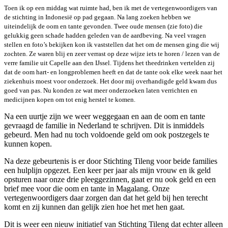
Toen ik op een middag wat ruimte had, ben ik met de vertegenwoordigers van
de stichting in Indonesië op pad gegaan. Na lang zoeken hebben we
uiteindelijk de oom en tante gevonden. Twee oude mensen (zie foto) die
gelukkig geen schade hadden geleden van de aardbeving. Na veel vragen
stellen en foto’s bekijken kon ik vaststellen dat het om de mensen ging die wij
zochten. Ze waren blij en zeer verrast op deze wijze iets te horen / lezen van de
verre familie uit Capelle aan den IJssel. Tijdens het theedrinken vertelden zij
dat de oom hart- en longproblemen heeft en dat de tante ook elke week naar het
ziekenhuis moest voor onderzoek. Het door mij overhandigde geld kwam dus
goed van pas. Nu konden ze wat meer onderzoeken laten verrichten en
medicijnen kopen om tot enig herstel te komen.
Na een uurtje zijn we weer weggegaan en aan de oom en tante
gevraagd de familie in Nederland te schrijven. Dit is inmiddels
gebeurd. Men had nu toch voldoende geld om ook postzegels te
kunnen kopen.
Na deze gebeurtenis is er door Stichting Tileng voor beide families
een hulplijn opgezet. Een keer per jaar als mijn vrouw en ik geld
opsturen naar onze drie pleeggezinnen, gaat er nu ook geld en een
brief mee voor die oom en tante in Magalang. Onze
vertegenwoordigers daar zorgen dan dat het geld bij hen terecht
komt en zij kunnen dan gelijk zien hoe het met hen gaat.
Dit is weer een nieuw initiatief van Stichting Tileng dat echter alleen