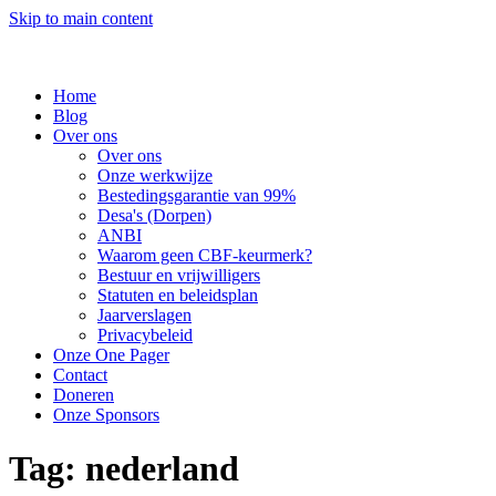
Skip to main content
Home
Blog
Over ons
Over ons
Onze werkwijze
Bestedingsgarantie van 99%
Desa's (Dorpen)
ANBI
Waarom geen CBF-keurmerk?
Bestuur en vrijwilligers
Statuten en beleidsplan
Jaarverslagen
Privacybeleid
Onze One Pager
Contact
Doneren
Onze Sponsors
Tag:
nederland