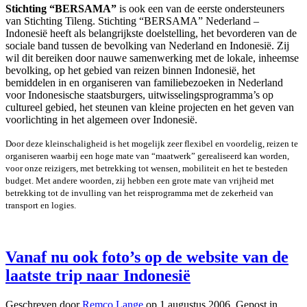
Stichting “BERSAMA”
is ook een van de eerste ondersteuners
van Stichting Tileng. Stichting “BERSAMA” Nederland –
Indonesië heeft als belangrijkste doelstelling, het bevorderen van de
sociale band tussen de bevolking van Nederland en Indonesië. Zij
wil dit bereiken door nauwe samenwerking met de lokale, inheemse
bevolking, op het gebied van reizen binnen Indonesië, het
bemiddelen in en organiseren van familiebezoeken in Nederland
voor Indonesische staatsburgers, uitwisselingsprogramma’s op
cultureel gebied, het steunen van kleine projecten en het geven van
voorlichting in het algemeen over Indonesië.
Door deze kleinschaligheid is het mogelijk zeer flexibel en voordelig, reizen te
organiseren waarbij een hoge mate van “maatwerk” gerealiseerd kan worden,
voor onze reizigers, met betrekking tot wensen, mobiliteit en het te besteden
budget. Met andere woorden, zij hebben een grote mate van vrijheid met
betrekking tot de invulling van het reisprogramma met de zekerheid van
transport en logies.
Vanaf nu ook foto’s op de website van de
laatste trip naar Indonesië
Geschreven door
Remco Lange
op
1 augustus 2006
. Gepost in