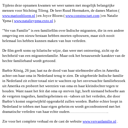
Tijdens deze opnamen kwamen we weer samen met mogelijk belangrijke
mensen voor Stichting Tileng. De heer Ruud Hoemakers, de dames Marion (
www.marionbloem.nl
) en Joyce Bloem (
www.constructart.com
) en Natalie
Ypma (
www.natalieypma.exto.nl
).
“Ver van Familie” is een familiefilm over Indische migranten, die in een andere
omgeving een nieuw bestaan hebben moeten opbouwen, maar zich nooit
helemaal los hebben kunnen maken van hun verleden.
De film geeft soms op hilarische wijze, dan weer met ontroering, zicht op de
hechtheid van een migrantenfamilie. Maar ook het benauwende karakter van de
hechte familieband wordt getoond.
Barbie König, 26 jaar, laat na de dood van haar stiefmoeder alles in Amerika
achter om haar oma in Nederland terug te zien. De uitgebreide Indische familie
in Nederland zit echter totaal niet te wachten op het onverwachte familiebezoek
uit Amerika en probeert het weerzien van oma en haar kleindochter tegen te
houden. Want naast het feit dat oma op sterven ligt, heeft niemand behoefte aan
de vergeten tragedies, familiegeheimen en –taboes uit het verleden, die door
Barbie’s komst ongetwijfeld opgerakeld zullen worden. Barbie echter loopt in
Nederland te tobben met haar eigen geheim en wordt geconfronteerd met het
dramatische verleden van haar echte ouders…………………………..
Zie voor het complete verhaal en de cast de website
www.vervanfamilie.nl
.