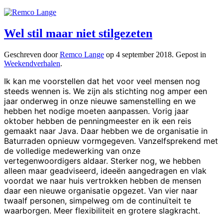
Wel stil maar niet stilgezeten
Geschreven door
Remco Lange
op
4 september 2018
. Gepost in
Weekendverhalen
.
Ik kan me voorstellen dat het voor veel mensen nog
steeds wennen is. We zijn als stichting nog amper een
jaar onderweg
in onze nieuwe samenstelling
en
we
hebben het nodige moeten
aan
passen. Vorig jaar
oktober hebben de penningmeester en ik een reis
gemaakt naar Java. Daar hebben we de organisatie in
Baturraden opnieuw vormgegeven. Vanzelfsprekend met
de volledige medewerking van onze
vertegenwoordigers aldaar. Sterker nog, we hebben
alleen maar geadviseerd, idee
ë
n aangedragen en vlak
voordat we naar huis vertrokken hebben de mensen
daar een nieuwe organisatie opgezet. Van vier naar
twaalf personen, simpelweg om de continuïteit te
waarborgen. Meer flexibiliteit en
grotere
slagkracht.