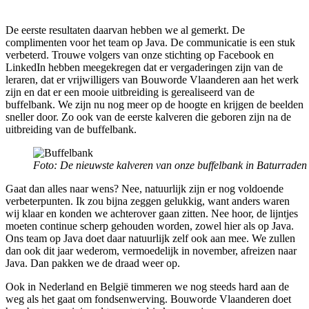
De eerste resultaten daarvan hebben we al gemerkt. De
complimenten voor het team op Java
.
D
e communicatie is een stuk
verbeter
d
. Trouwe volgers van onze stichting op Facebook en
Linked
I
n hebben meegekregen dat er vergaderingen zijn van de
leraren, dat er vrijwilligers van Bouworde Vlaanderen aan het werk
zijn en dat er een mooie uitbreiding is gerealiseerd van de
buffelbank. We zijn nu nog meer op de hoogte en krijgen de beelden
sneller door. Zo ook van de eerste kalveren die geboren zijn na de
uitbreiding van de buffelbank.
Foto: De nieuwste kalveren van onze buffelbank in Baturraden
Gaat dan alles naar wens
?
Nee
, n
atuurlijk zijn er nog voldoende
verbeterpunten
.
Ik zou bijna zeggen gelukkig,
want anders waren
wij klaar en k
o
n
d
en we achterover gaan zitten. Nee hoor, de lijntjes
moeten
continue
scherp gehouden worden, zowel hier als op Java.
Ons team op Java doet daar
natuurlijk
zelf ook aan mee.
W
e
zullen
dan
ook dit jaar
wederom
, vermoedelijk in november, afreizen naar
Java. Dan pakken we de draad weer op.
Ook in Nederland en België timmeren we nog steeds hard aan de
weg als het gaat om fondsenwerving. Bouworde Vlaanderen doet