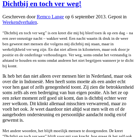
Dichtbij en toch ver weg!
Geschreven door
Remco Lange
op
6 september 2013
. Gepost in
Weekendverhalen
.
“Dichtbij en toch ver weg” is een kreet die mij bij bleef toen ik op een dag – na
een zeer onrustige nacht – wakker werd. Een nacht waarin ik druk in de weer
ben geweest met mensen die volgens mij dichtbij mij staan, maar in
werkelijkheid ver weg zijn. En dat niet alleen in kilometers, maar ook door je
positie en de onderlinge verhoudingen. Ver weg, soms omdat het verstandig is
afstand te houden en soms omdat anderen het niet begrijpen wanneer je te dicht
bij komt.
Ik heb het dan niet alleen over mensen hier in Nederland, maar ook
over die in Indonesië. Men heeft soms moeite als een ander echt
voor hen gaat of zelfs genegenheid toont. Zij zien die betrokkenheid
soms zelfs als een bedreiging van hun eigen positie. Als het ze op
een zeker moment zelf goed uit komt, dan is dichtbij echter weer
zeer welkom. Dit klinkt allemaal misschien verwarrend, maar zo
voelt het ook. Je weet daardoor niet altijd wat men wilt en of de
aangeboden ondersteuning en persoonlijke aandacht nodig en/of
gewenst is.
Met andere woorden, het blijft moeilijk mensen te doorgronden. De kreet
“Dichtbij en toch ver weg” blijft voor mij van kracht, hoe graag ik het zelf ook