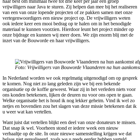
haar best om minimaal twee tot drie keer per jaar een groep
vrijwilligers naar Java te sturen. Zij helpen dan mee bij het realiseren
van een van onze lopende projecten of ze pakken samen met onze
vertegenwoordigers een nieuw project op. De vrijwilligers weten
ook iedere keer een mooi bedrag op te halen om in het
benodigde
materiaal te
kunnen
voorzien. Hierdoor
leunt
het
project
minder op
onze
bijdrage
en kunnen w
ij
meer doen. We zijn enorm blij met de
inzet van de Bouworde en haar vrijwilligers.
Foto: Vrijwilligers van Bouworde Vlaanderen na hun aankomst
In Nederland worden we ook regelmatig uitgenodigd om op gesprek
te komen. Nog niet zo lang geleden zijn we bij een bekende
organisatie op de koffie geweest. Waar zij in het verleden niets voor
ons konden betekenen
,
lijken de deuren nu voor ons open te gaan.
Welke organisatie het is houd ik nog lekker geheim
.
V
ind ik wel zo
netjes en bovendien zou het slagen van deze missie betekenen dat ik
u weer wat kan vertellen.
Want juist dat vertellen blijkt een deel van onze donateurs te missen.
Dat snap ik wel. Voorheen stond er iedere week een nieuw
verhaaltje op de site. In onze nieuwe samenstelling krijgen we dat
helaas niet gerealiseerd, zo
als
we u
reeds eerder hebben
verteld.