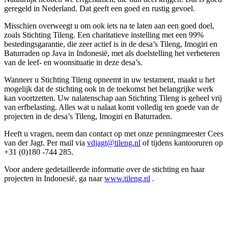
geregeld in Nederland. Dat geeft een goed en rustig gevoel.
Misschien overweegt u om ook iets na te laten aan een goed doel,
zoals Stichting Tileng. Een charitatieve instelling met een 99%
bestedingsgarantie, die zeer actief is in de desa’s Tileng, Imogiri en
Baturraden op Java in Indonesië, met als doelstelling het verbeteren
van de leef- en woonsituatie in deze desa’s.
Wanneer u Stichting Tileng opneemt in uw testament, maakt u het
mogelijk dat de stichting ook in de toekomst het belangrijke werk
kan voortzetten. Uw nalatenschap aan Stichting Tileng is geheel vrij
van erfbelasting. Alles wat u nalaat komt volledig ten goede van de
projecten in de desa’s Tileng, Imogiri en Baturraden.
Heeft u vragen, neem dan contact op met onze penningmeester Cees
van der Jagt. Per mail via
vdjagt@tileng.nl
of tijdens kantooruren op
+31 (0)180 -744 285.
Voor andere gedetailleerde informatie over de stichting en haar
projecten in Indonesië, ga naar
www.tileng.nl
.