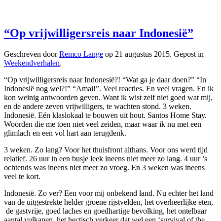
“Op vrijwilligersreis naar Indonesië”
Geschreven door
Remco Lange
op
21 augustus 2015
. Gepost in
Weekendverhalen
.
“Op vrijwilligersreis naar Indonesië?! “Wat ga je daar doen?” “In
Indonesië nog wel?!” “Amai!”. Veel reacties. En veel vragen. En ik
kon weinig antwoorden geven. Want ik wist zelf niet goed wat mij,
en de andere zeven vrijwilligers, te wachten stond. 3 weken.
Indonesië. Eén klaslokaal te bouwen uit hout. Santos Home Stay.
Woorden die me toen niet veel zeiden, maar waar ik nu met een
glimlach en een vol hart aan terugdenk.
3 weken. Zo lang? Voor het thuisfront althans. Voor ons werd tijd
relatief. 26 uur in een busje leek ineens niet meer zo lang. 4 uur ’s
ochtends was ineens niet meer zo vroeg. En 3 weken was ineens
veel te kort.
Indonesië. Zo ver? Een voor mij onbekend land. Nu echter het land
van de uitgestrekte helder groene rijstvelden, het overheerlijke eten,
de gastvrije, goed laches en goedhartige bevolking, het ontelbaar
aantal vulkanen, het hectisch verkeer dat wel een ‘survival of the