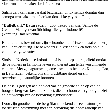
/ keturunan dari paket ke 1 / pertama.
Salam dari kami masyarakat baturraden untuk semua donatur dan
semoga terus akan memberikan donasi ke yayasan Tileng.
“Buffelbank” Baturraden
– door Tekad Santosa (Santos de
General Manager van Stichting Tileng in Indonesië)
(Vertaling Bari Muchtar)
Baturraden is bekend om zijn schoonheid en frisse klimaat en is vrij
van luchtvervuiling. De bewoners zijn vriendelijk en trots op hun
cultuur en gewoontes.
Sinds de Nederlandse koloniale tijd is dit dorp al erg geliefd omdat
de bewoners in harmonie leven en tolerant zijn tegen verschillende
culturen. Met zijn agrarische gemeenschap is het dorp Kemutug Lor,
in Baturraden, bekend om zijn vruchtbare grond en zijn
overvloedige natuurlijke bronnen.
De desa is gelegen aan de voet van de grootste en de op een na
hoogste berg van Java, de Slamet, die er schoon en erg hoog uitziet
en het welzijn van de bevolking symboliseert.
Door zijn grootheid is de berg Slamet bekend als een natuurlijke
toeristische bestemming met een bevolking die hoofdzakelijk van