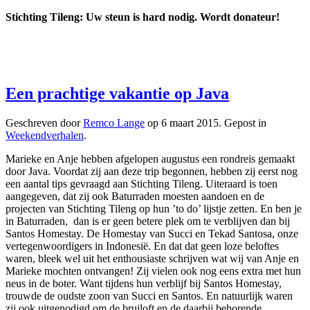
Stichting Tileng: Uw steun is hard nodig. Wordt donateur!
Een prachtige vakantie op Java
Geschreven door
Remco Lange
op
6 maart 2015
. Gepost in
Weekendverhalen
.
Marieke en Anje hebben afgelopen augustus een rondreis gemaakt
door Java. Voordat zij aan deze trip begonnen, hebben zij eerst nog
een aantal tips gevraagd aan Stichting Tileng. Uiteraard is toen
aangegeven, dat zij ook Baturraden moesten aandoen en de
projecten van Stichting Tileng op hun ’to do’ lijstje zetten. En ben je
in Baturraden, dan is er geen betere plek om te verblijven dan bij
Santos Homestay. De Homestay van Succi en Tekad Santosa, onze
vertegenwoordigers in Indonesië. En dat dat geen loze beloftes
waren, bleek wel uit het enthousiaste schrijven wat wij van Anje en
Marieke mochten ontvangen! Zij vielen ook nog eens extra met hun
neus in de boter. Want tijdens hun verblijf bij Santos Homestay,
trouwde de oudste zoon van Succi en Santos. En natuurlijk waren
zij ook uitgenodigd om de bruiloft en de daarbij behorende