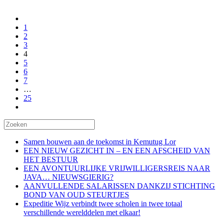
1
2
3
4
5
6
7
…
25
Samen bouwen aan de toekomst in Kemutug Lor
EEN NIEUW GEZICHT IN – EN EEN AFSCHEID VAN
HET BESTUUR
EEN AVONTUURLIJKE VRIJWILLIGERSREIS NAAR
JAVA… NIEUWSGIERIG?
AANVULLENDE SALARISSEN DANKZIJ STICHTING
BOND VAN OUD STEURTJES
Expeditie Wijz verbindt twee scholen in twee totaal
verschillende werelddelen met elkaar!