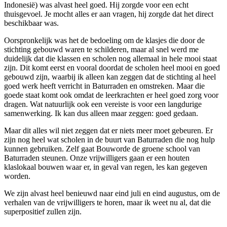
Indonesië) was alvast heel goed. Hij zorgde voor een echt
thuisgevoel. Je mocht alles er aan vragen, hij zorgde dat het direct
beschikbaar was.
Oorspronkelijk was het de bedoeling om de klasjes die door de
stichting gebouwd waren te schilderen, maar al snel werd me
duidelijk dat die klassen en scholen nog allemaal in hele mooi staat
zijn. Dit komt eerst en vooral doordat de scholen heel mooi en goed
gebouwd zijn, waarbij ik alleen kan zeggen dat de stichting al heel
goed werk heeft verricht in Baturraden en omstreken. Maar die
goede staat komt ook omdat de leerkrachten er heel goed zorg voor
dragen. Wat natuurlijk ook een vereiste is voor een langdurige
samenwerking. Ik kan dus alleen maar zeggen: goed gedaan.
Maar dit alles wil niet zeggen dat er niets meer moet gebeuren. Er
zijn nog heel wat scholen in de buurt van Baturraden die nog hulp
kunnen gebruiken. Zelf gaat Bouworde de groene school van
Baturraden steunen. Onze vrijwilligers gaan er een houten
klaslokaal bouwen waar er, in geval van regen, les kan gegeven
worden.
We zijn alvast heel benieuwd naar eind juli en eind augustus, om de
verhalen van de vrijwilligers te horen, maar ik weet nu al, dat die
superpositief zullen zijn.