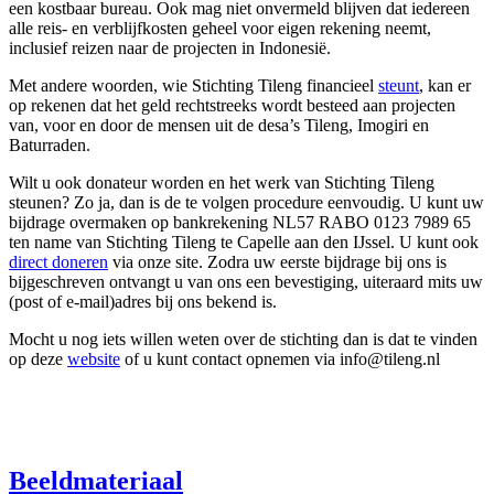
een kostbaar bureau. Ook mag niet onvermeld blijven dat iedereen
alle reis- en verblijfkosten geheel voor eigen rekening neemt,
inclusief reizen naar de projecten in Indonesië.
Met andere woorden, wie Stichting Tileng financieel
steunt
, kan er
op rekenen dat het geld rechtstreeks wordt besteed aan projecten
van, voor en door de mensen uit de desa’s Tileng, Imogiri en
Baturraden.
Wilt u ook donateur worden en het werk van Stichting Tileng
steunen? Zo ja, dan is de te volgen procedure eenvoudig. U kunt uw
bijdrage overmaken op bankrekening NL57 RABO 0123 7989 65
ten name van Stichting Tileng te Capelle aan den IJssel. U kunt ook
direct doneren
via onze site. Zodra uw eerste bijdrage bij ons is
bijgeschreven ontvangt u van ons een bevestiging, uiteraard mits uw
(post of e-mail)adres bij ons bekend is.
Mocht u nog iets willen weten over de stichting dan is dat te vinden
op deze
website
of u kunt contact opnemen via info@tileng.nl
Beeldmateriaal