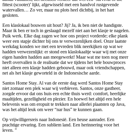
fittest (scooter)’ lijkt, afgewisseld met een handvol rustgevende
watervallen… Zo ver, maar nu plots heel dichtbij, in het hart
gesloten.
Een klaslokaal bouwen uit hout? Jij? Ja, ik ben niet de handigste.
Maar ik ben er toch in geslaagd mezelf niet aan het klasje te nagelen.
Puik werk. Elke dag zagen we hoe ons project vorderde; elke plank
weer een stapje dichter bij ons te verwezenlijken doel. Onze laatste
werkdag konden we met een tevreden blik neerkijken op wat we
hadden verwezenlijkt: er stond een klaslokaaltje waar wij met onze
eigen handen hadden aan meegewerkt! Maar wat me toen nog meer
heeft overvallen is de realisatie dat we tijdens het hele bouwproces
niet alleen een klasje hadden gebouwd, maar ook vriendschappen,
net als het klasje geworteld in de Indonesische aarde.
Santos Home Stay. Al van de eerste dag werd Santos Home Stay
niet zomaar een plek waar wij verbleven. Santos, onze gastheer,
zorgde ervoor dat ons huis een echte thuis werd: comfort, heerlijke
maaltijden, gezelligheid en plezier. En hoewel het altijd een hele
belevenis was om eropuit te trekken naar allerlei plaatsten op Java,
was het altijd leuk om weer “nar hus” te kunnen gaan.
Op vrijwilligersreis naar Indonesië. Een heuse aanrader. Een
prachtige ervaring. Een subliem land. Een herinnering voor het
leven. ”