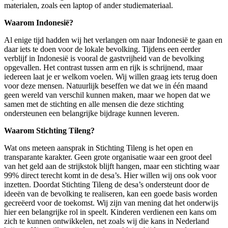
materialen, zoals een laptop of ander studiemateriaal.
Waarom Indonesië?
Al enige tijd hadden wij het verlangen om naar Indonesië te gaan en
daar iets te doen voor de lokale bevolking. Tijdens een eerder
verblijf in Indonesië is vooral de gastvrijheid van de bevolking
opgevallen. Het contrast tussen arm en rijk is schrijnend, maar
iedereen laat je er welkom voelen. Wij willen graag iets terug doen
voor deze mensen. Natuurlijk beseffen we dat we in één maand
geen wereld van verschil kunnen maken, maar we hopen dat we
samen met de stichting en alle mensen die deze stichting
ondersteunen een belangrijke bijdrage kunnen leveren.
Waarom Stichting Tileng?
Wat ons meteen aansprak in Stichting Tileng is het open en
transparante karakter. Geen grote organisatie waar een groot deel
van het geld aan de strijkstok blijft hangen, maar een stichting waar
99% direct terecht komt in de desa’s. Hier willen wij ons ook voor
inzetten. Doordat Stichting Tileng de desa’s ondersteunt door de
ideeën van de bevolking te realiseren, kan een goede basis worden
gecreëerd voor de toekomst. Wij zijn van mening dat het onderwijs
hier een belangrijke rol in speelt. Kinderen verdienen een kans om
zich te kunnen ontwikkelen, net zoals wij die kans in Nederland