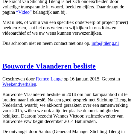
De kracht van Stichting Tileng is het zich onderscheiden door
volledige transparantie in woord, beeld en cijfers. Daar draagt de
pagina
“Video”
belangrijk aan bij.
Mist u iets, of wilt u van een specifiek onderwerp of project (meer)
beelden zien, laat het ons weten en wij kijken in ons foto- en
videoarchief of we uw wens kunnen verwezenlijken.
Dus schroom niet en neem contact met ons op.
info@tileng.nl
Bouworde Vlaanderen besliste
Geschreven door
Remco Lange
op
16 januari 2015
. Gepost in
Weekendverhalen
.
Bouworde Vlaanderen besliste in 2014 om hun kampaanbod uit te
breiden naar Indonesië. Na een goed gesprek met Stichting Tileng in
Nederland, waarbij we akkoord geraakten over een samenwerking
voor 2015, willen we ook altijd ter plaatse de omstandigheden
bekijken. Daarom bezocht Wannes Victoor, stafmedewerker van
Bouworde vzw begin december 2014 Baturraden.
De ontvangst door Santos (Generaal Manager Stichting Tileng in