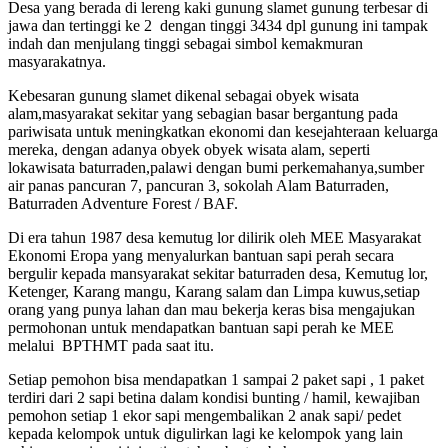
Desa yang berada di lereng kaki gunung slamet gunung terbesar di
jawa dan tertinggi ke 2 dengan tinggi 3434 dpl gunung ini tampak
indah dan menjulang tinggi sebagai simbol kemakmuran
masyarakatnya.
Kebesaran gunung slamet dikenal sebagai obyek wisata
alam,masyarakat sekitar yang sebagian basar bergantung pada
pariwisata untuk meningkatkan ekonomi dan kesejahteraan keluarga
mereka, dengan adanya obyek obyek wisata alam, seperti
lokawisata baturraden,palawi dengan bumi perkemahanya,sumber
air panas pancuran 7, pancuran 3, sokolah Alam Baturraden,
Baturraden Adventure Forest / BAF.
Di era tahun 1987 desa kemutug lor dilirik oleh MEE Masyarakat
Ekonomi Eropa yang menyalurkan bantuan sapi perah secara
bergulir kepada mansyarakat sekitar baturraden desa, Kemutug lor,
Ketenger, Karang mangu, Karang salam dan Limpa kuwus,setiap
orang yang punya lahan dan mau bekerja keras bisa mengajukan
permohonan untuk mendapatkan bantuan sapi perah ke MEE
melalui BPTHMT pada saat itu.
Setiap pemohon bisa mendapatkan 1 sampai 2 paket sapi , 1 paket
terdiri dari 2 sapi betina dalam kondisi bunting / hamil, kewajiban
pemohon setiap 1 ekor sapi mengembalikan 2 anak sapi/ pedet
kepada kelompok untuk digulirkan lagi ke kelompok yang lain