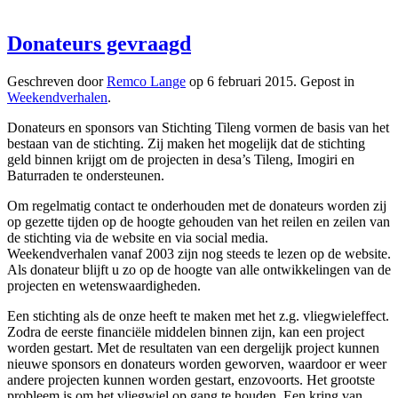
Donateurs gevraagd
Geschreven door
Remco Lange
op
6 februari 2015
. Gepost in
Weekendverhalen
.
Donateurs en sponsors van Stichting Tileng vormen de basis van het
bestaan van de stichting. Zij maken het mogelijk dat de stichting
geld binnen krijgt om de projecten in desa’s Tileng, Imogiri en
Baturraden te ondersteunen.
Om regelmatig contact te onderhouden met de donateurs worden zij
op gezette tijden op de hoogte gehouden van het reilen en zeilen van
de stichting via de website en via social media.
Weekendverhalen vanaf 2003 zijn nog steeds te lezen op de website.
Als donateur blijft u zo op de hoogte van alle ontwikkelingen van de
projecten en wetenswaardigheden.
Een stichting als de onze heeft te maken met het z.g. vliegwieleffect.
Zodra de eerste financiële middelen binnen zijn, kan een project
worden gestart. Met de resultaten van een dergelijk project kunnen
nieuwe sponsors en donateurs worden geworven, waardoor er weer
andere projecten kunnen worden gestart, enzovoorts. Het grootste
probleem is om het vliegwiel op gang te houden. Een kring van