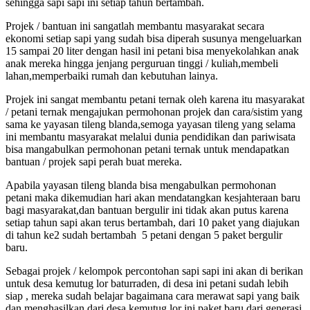
sehingga sapi sapi ini setiap tahun bertambah.
Projek / bantuan ini sangatlah membantu masyarakat secara
ekonomi setiap sapi yang sudah bisa diperah susunya mengeluarkan
15 sampai 20 liter dengan hasil ini petani bisa menyekolahkan anak
anak mereka hingga jenjang perguruan tinggi / kuliah,membeli
lahan,memperbaiki rumah dan kebutuhan lainya.
Projek ini sangat membantu petani ternak oleh karena itu masyarakat
/ petani ternak mengajukan permohonan projek dan cara/sistim yang
sama ke yayasan tileng blanda,semoga yayasan tileng yang selama
ini membantu masyarakat melalui dunia pendidikan dan pariwisata
bisa mangabulkan permohonan petani ternak untuk mendapatkan
bantuan / projek sapi perah buat mereka.
Apabila yayasan tileng blanda bisa mengabulkan permohonan
petani maka dikemudian hari akan mendatangkan kesjahteraan baru
bagi masyarakat,dan bantuan bergulir ini tidak akan putus karena
setiap tahun sapi akan terus bertambah, dari 10 paket yang diajukan
di tahun ke2 sudah bertambah 5 petani dengan 5 paket bergulir
baru.
Sebagai projek / kelompok percontohan sapi sapi ini akan di berikan
untuk desa kemutug lor baturraden, di desa ini petani sudah lebih
siap , mereka sudah belajar bagaimana cara merawat sapi yang baik
dan menghasilkan,dari desa kemutug lor ini paket baru dari generasi