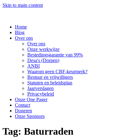
Skip to main content
Home
Blog
Over ons
Over ons
Onze werkwijze
Bestedingsgarantie van 99%
Desa's (Dorpen)
ANBI
Waarom geen CBF-keurmerk?
Bestuur en vrijwilligers
Statuten en beleidsplan
Jaarverslagen
Privacybeleid
Onze One Pager
Contact
Doneren
Onze Sponsors
Tag:
Baturraden