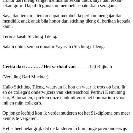
Honor dari tileng sangat membantu sekali untuk saya dan rekan-
tekan guru. Dapaf di gunakan membeli sepatu..baju seragam.
Saya dan teman – teman dapat membeli keperluan mengajar dan
mendidik anak anak bila honor dari stiching tileng di berikan kepada
kami.
Terima kasih Stiching Tileng.
Salam untuk semua donatur Yayasan (Stiching) Tileng.
Cerita dari ……… / Het verhaal van
…….. Uji Rujinah
(Vertaling Bari Muchtar)
Hallo Stichting Tileng, waarvan ik hou en waar ik trots op ben. Ik
en de collega’s onderwijzers van kleuterschool Pertiwi Kemutung
Lor, Baturraden, spreken onze dank uit voor het honorarium voor
mij en mijn collega’s.
Op jonge leeftijd kon ik verder studeren tot het S1-diploma om meer
kennis te vergaren.
Het is heel belangrijk dat de kinderen in hun jonge jaren onderwijs