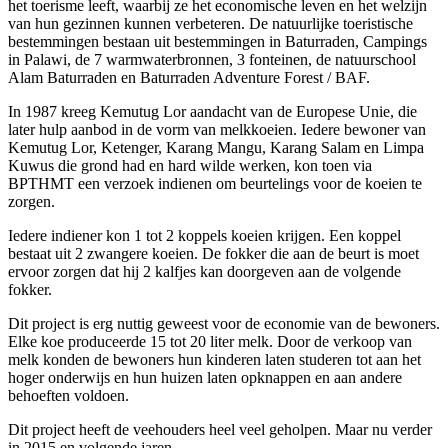
het toerisme leeft, waarbij ze het economische leven en het welzijn
van hun gezinnen kunnen verbeteren. De natuurlijke toeristische
bestemmingen bestaan uit bestemmingen in Baturraden, Campings
in Palawi, de 7 warmwaterbronnen, 3 fonteinen, de natuurschool
Alam Baturraden en Baturraden Adventure Forest / BAF.
In 1987 kreeg Kemutug Lor aandacht van de Europese Unie, die
later hulp aanbod in de vorm van melkkoeien. Iedere bewoner van
Kemutug Lor, Ketenger, Karang Mangu, Karang Salam en Limpa
Kuwus die grond had en hard wilde werken, kon toen via
BPTHMT een verzoek indienen om beurtelings voor de koeien te
zorgen.
Iedere indiener kon 1 tot 2 koppels koeien krijgen. Een koppel
bestaat uit 2 zwangere koeien. De fokker die aan de beurt is moet
ervoor zorgen dat hij 2 kalfjes kan doorgeven aan de volgende
fokker.
Dit project is erg nuttig geweest voor de economie van de bewoners.
Elke koe produceerde 15 tot 20 liter melk. Door de verkoop van
melk konden de bewoners hun kinderen laten studeren tot aan het
hoger onderwijs en hun huizen laten opknappen en aan andere
behoeften voldoen.
Dit project heeft de veehouders heel veel geholpen. Maar nu verder
in 2015 en volgende jaren.