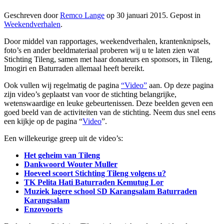
Geschreven door
Remco Lange
op
30 januari 2015
. Gepost in
Weekendverhalen
.
Door middel van rapportages, weekendverhalen, krantenknipsels,
foto’s en ander beeldmateriaal proberen wij u te laten zien wat
Stichting Tileng, samen met haar donateurs en sponsors, in Tileng,
Imogiri en Baturraden allemaal heeft bereikt.
Ook vullen wij regelmatig de pagina
“Video”
aan. Op deze pagina
zijn video’s geplaatst van voor de stichting belangrijke,
wetenswaardige en leuke gebeurtenissen. Deze beelden geven een
goed beeld van de activiteiten van de stichting. Neem dus snel eens
een kijkje op de pagina “
Video
”.
Een willekeurige greep uit de video’s:
Het geheim van Tileng
Dankwoord Wouter Muller
Hoeveel scoort Stichting Tileng volgens u?
TK Pelita Hati Baturraden Kemutug Lor
Muziek lagere school SD Karangsalam Baturraden
Karangsalam
Enzovoorts