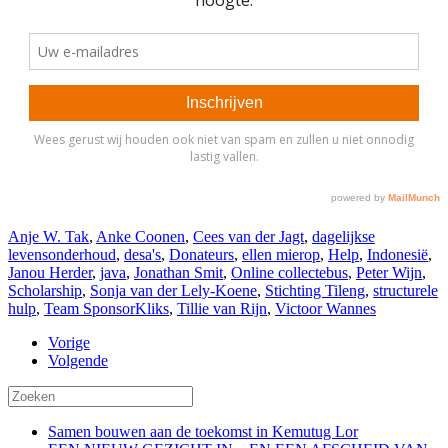
Anje W. Tak
,
Anke Coonen
,
Cees van der Jagt
,
dagelijkse
levensonderhoud
,
desa's
,
Donateurs
,
ellen mierop
,
Help
,
Indonesië
,
Janou Herder
,
java
,
Jonathan Smit
,
Online collectebus
,
Peter Wijn
,
Scholarship
,
Sonja van der Lely-Koene
,
Stichting Tileng
,
structurele
hulp
,
Team SponsorKliks
,
Tillie van Rijn
,
Victoor Wannes
Vorige
Volgende
Samen bouwen aan de toekomst in Kemutug Lor