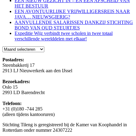
EEN NIEUW GEZICHT IN – EN EEN AFSCHEID VAN
HET BESTUUR
EEN AVONTUURLIJKE VRIJWILLIGERSREIS NAAR
JAVA… NIEUWSGIERIG?
AANVULLENDE SALARISSEN DANKZIJ STICHTING
BOND VAN OUD STEURTJES
Expeditie Wijz verbindt twee scholen in twee totaal
verschillende werelddelen met elkaar!
Blog
Postadres:
Steenbakkerij 17
2913 LJ Nieuwerkerk aan den IJssel
Bezoekadres:
Oslo 15
2993 LD Barendrecht
Telefoon:
+31 (0)180 -744 285
(alleen tijdens kantooruren)
Stichting Tileng is geregistreerd bij de Kamer van Koophandel in
Rotterdam onder nummer 24307222