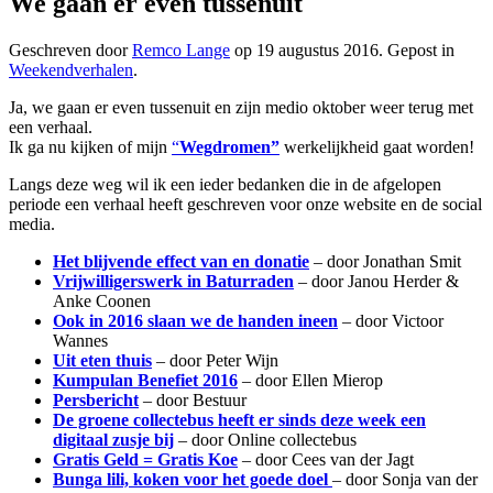
We gaan er even tussenuit
Geschreven door
Remco Lange
op
19 augustus 2016
. Gepost in
Weekendverhalen
.
Ja, we gaan er even tussenuit en zijn medio oktober weer terug met
een verhaal.
Ik ga nu kijken of mijn
“
Wegdromen”
werkelijkheid gaat worden!
Langs deze weg wil ik een ieder bedanken die in de afgelopen
periode een verhaal heeft geschreven voor onze website en de social
media.
Het blijvende effect van en donatie
– door Jonathan Smit
Vrijwilligerswerk in Baturraden
– door Janou Herder &
Anke Coonen
Ook in 2016 slaan we de handen ineen
– door Victoor
Wannes
Uit eten thuis
– door Peter Wijn
Kumpulan Benefiet 2016
– door Ellen Mierop
Persbericht
– door Bestuur
De groene collectebus heeft er sinds deze week een
digitaal zusje bij
– door Online collectebus
Gratis Geld = Gratis Koe
– door Cees van der Jagt
Bunga lili, koken voor het goede doel
– door Sonja van der